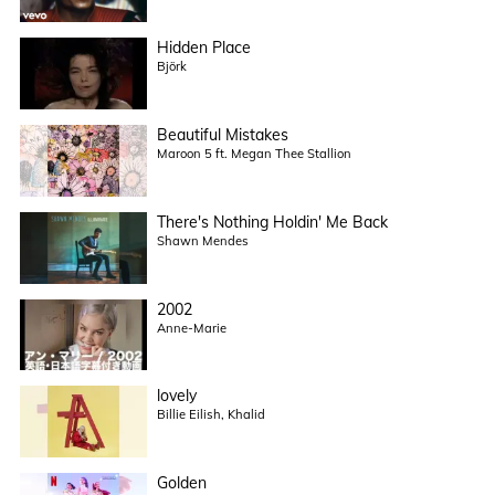
Hidden Place
Björk
Beautiful Mistakes
Maroon 5 ft. Megan Thee Stallion
There's Nothing Holdin' Me Back
Shawn Mendes
2002
Anne-Marie
lovely
Billie Eilish, Khalid
Golden