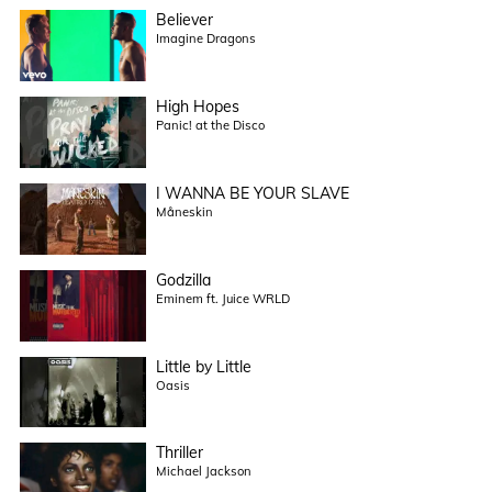
Believer
Imagine Dragons
High Hopes
Panic! at the Disco
I WANNA BE YOUR SLAVE
Måneskin
Godzilla
Eminem ft. Juice WRLD
Little by Little
Oasis
Thriller
Michael Jackson