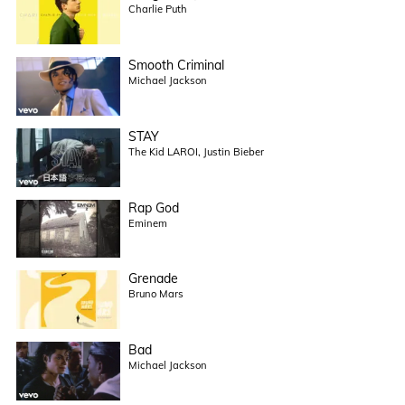
Charlie Puth
Smooth Criminal
Michael Jackson
STAY
The Kid LAROI, Justin Bieber
Rap God
Eminem
Grenade
Bruno Mars
Bad
Michael Jackson