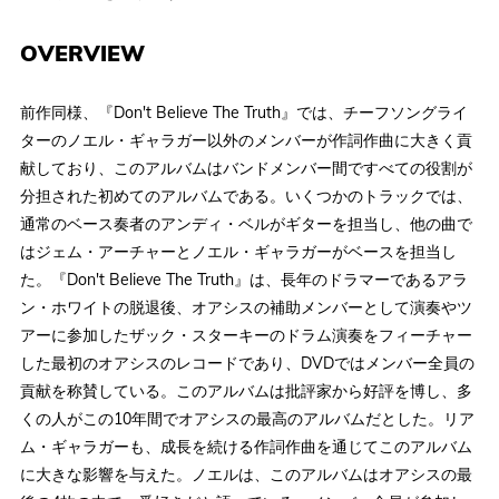
OVERVIEW
前作同様、『Don't Believe The Truth』では、チーフソングライ
ターのノエル・ギャラガー以外のメンバーが作詞作曲に大きく貢
献しており、このアルバムはバンドメンバー間ですべての役割が
分担された初めてのアルバムである。いくつかのトラックでは、
通常のベース奏者のアンディ・ベルがギターを担当し、他の曲で
はジェム・アーチャーとノエル・ギャラガーがベースを担当し
た。『Don't Believe The Truth』は、長年のドラマーであるアラ
ン・ホワイトの脱退後、オアシスの補助メンバーとして演奏やツ
アーに参加したザック・スターキーのドラム演奏をフィーチャー
した最初のオアシスのレコードであり、DVDではメンバー全員の
貢献を称賛している。このアルバムは批評家から好評を博し、多
くの人がこの10年間でオアシスの最高のアルバムだとした。リア
ム・ギャラガーも、成長を続ける作詞作曲を通じてこのアルバム
に大きな影響を与えた。ノエルは、このアルバムはオアシスの最