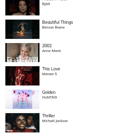
Björk
Beautiful Things
Benson Boone
2002
Anne-Marie
This Love
Maroon 5
Golden
HUNTR/X
Thriller
Michael Jackson