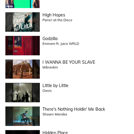
High Hopes
Panic! at the Disco
Godzilla
Eminem ft. Juice WRLD
I WANNA BE YOUR SLAVE
Måneskin
Little by Little
Oasis
There's Nothing Holdin' Me Back
Shawn Mendes
Hidden Place