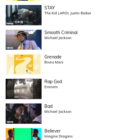
STAY
The Kid LAROI, Justin Bieber
Smooth Criminal
Michael Jackson
Grenade
Bruno Mars
Rap God
Eminem
Bad
Michael Jackson
Believer
Imagine Dragons