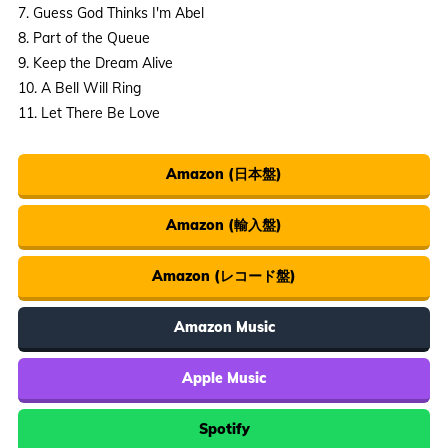
7. Guess God Thinks I'm Abel
8. Part of the Queue
9. Keep the Dream Alive
10. A Bell Will Ring
11. Let There Be Love
Amazon (日本盤)
Amazon (輸入盤)
Amazon (レコード盤)
Amazon Music
Apple Music
Spotify