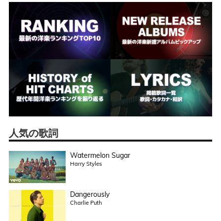
人気の歌詞
Watermelon Sugar
Harry Styles
Dangerously
Charlie Puth