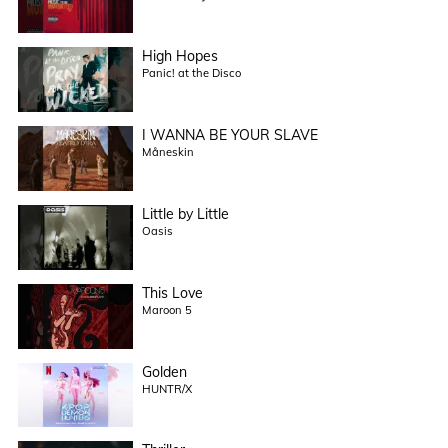
High Hopes
Panic! at the Disco
I WANNA BE YOUR SLAVE
Måneskin
Little by Little
Oasis
This Love
Maroon 5
Golden
HUNTR/X