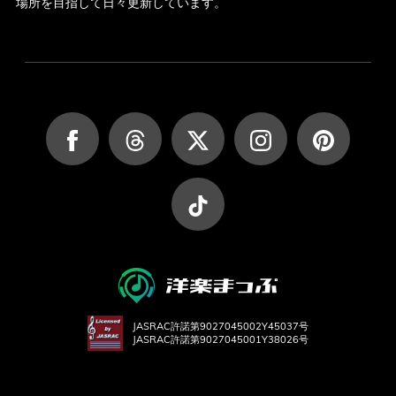
場所を目指して日々更新しています。
JASRAC許諾第9027045002Y45037号
JASRAC許諾第9027045001Y38026号