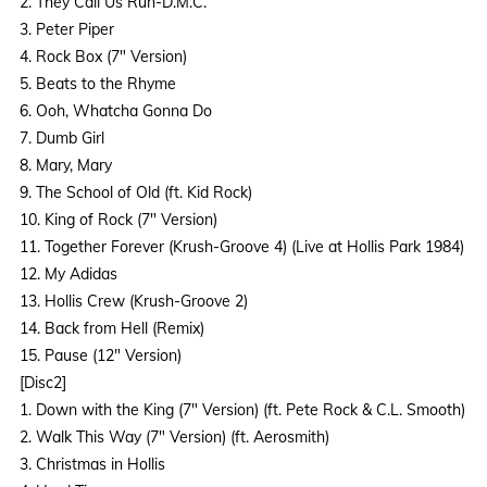
2. They Call Us Run-D.M.C.
3. Peter Piper
4. Rock Box (7" Version)
5. Beats to the Rhyme
6. Ooh, Whatcha Gonna Do
7. Dumb Girl
8. Mary, Mary
9. The School of Old (ft. Kid Rock)
10. King of Rock (7" Version)
11. Together Forever (Krush-Groove 4) (Live at Hollis Park 1984)
12. My Adidas
13. Hollis Crew (Krush-Groove 2)
14. Back from Hell (Remix)
15. Pause (12" Version)
[Disc2]
1. Down with the King (7" Version) (ft. Pete Rock & C.L. Smooth)
2. Walk This Way (7" Version) (ft. Aerosmith)
3. Christmas in Hollis