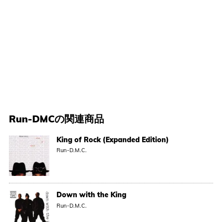
Run-DMC
の関連商品
King of Rock (Expanded Edition)
Run-D.M.C.
Down with the King
Run-D.M.C.