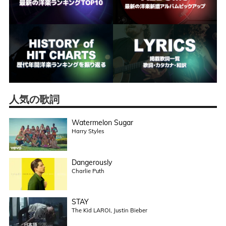
人気の歌詞
Watermelon Sugar
Harry Styles
Dangerously
Charlie Puth
STAY
The Kid LAROI, Justin Bieber