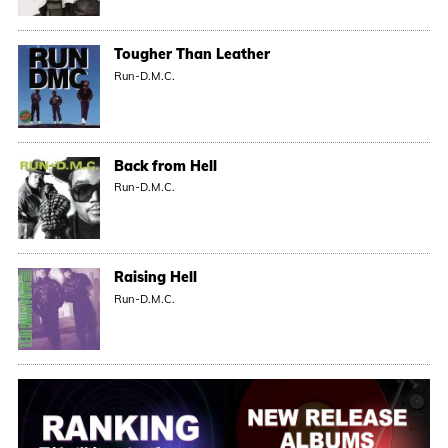
Tougher Than Leather
Run-D.M.C.
Back from Hell
Run-D.M.C.
Raising Hell
Run-D.M.C.