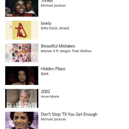
Thriller
Michael Jackson
lovely
Billie Eilish, Khalid
Beautiful Mistakes
Maroon 5 ft. Megan Thee Stallion
Hidden Place
Björk
2002
Anne-Marie
Don't Stop 'Til You Get Enough
Michael Jackson