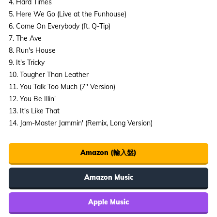
4. Hard Times
5. Here We Go (Live at the Funhouse)
6. Come On Everybody (ft. Q-Tip)
7. The Ave
8. Run's House
9. It's Tricky
10. Tougher Than Leather
11. You Talk Too Much (7" Version)
12. You Be Illin'
13. It's Like That
14. Jam-Master Jammin' (Remix, Long Version)
Amazon (輸入盤)
Amazon Music
Apple Music