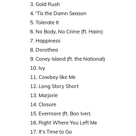
3. Gold Rush
4. 'Tis the Damn Season
5. Tolerate It
6. No Body, No Crime (ft. Haim)
7. Happiness
8. Dorothea
9. Coney Island (ft. the National)
10. Ivy
11. Cowboy like Me
12. Long Story Short
13. Marjorie
14. Closure
15. Evermore (ft. Bon Iver)
16. Right Where You Left Me
17. It's Time to Go