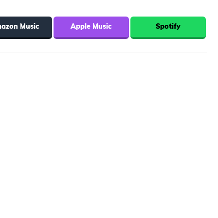
azon Music
Apple Music
Spotify