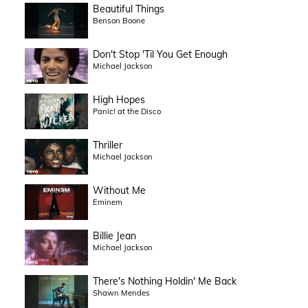
Beautiful Things
Benson Boone
Don't Stop 'Til You Get Enough
Michael Jackson
High Hopes
Panic! at the Disco
Thriller
Michael Jackson
Without Me
Eminem
Billie Jean
Michael Jackson
There's Nothing Holdin' Me Back
Shawn Mendes