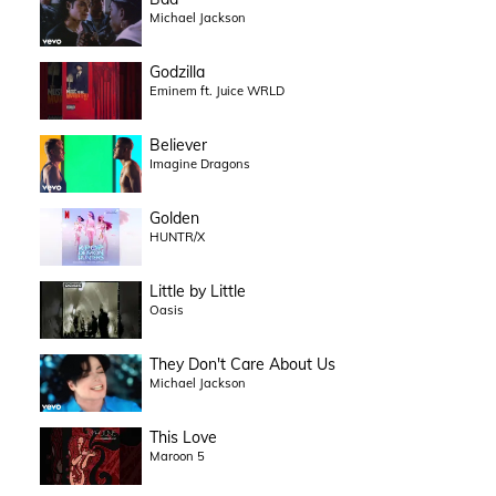
Michael Jackson
Godzilla
Eminem ft. Juice WRLD
Believer
Imagine Dragons
Golden
HUNTR/X
Little by Little
Oasis
They Don't Care About Us
Michael Jackson
This Love
Maroon 5