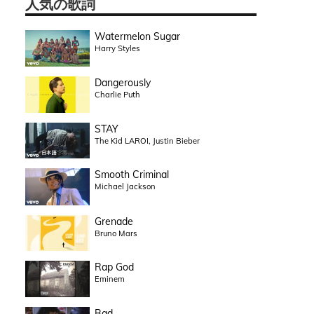
人気の歌詞
Watermelon Sugar
Harry Styles
Dangerously
Charlie Puth
STAY
The Kid LAROI, Justin Bieber
Smooth Criminal
Michael Jackson
Grenade
Bruno Mars
Rap God
Eminem
Bad