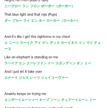
Negro, run from popo (Popo)
ニーグロー ラン フロン ポーポー（ポーポー）
That blue light and that rojo (Rojo)
ダー ブルー ライ エン ネー ローホー（ローホー）
And it's like I get this tightness in my chest
エ ニーツ ラーイク アイ ゲッ ディス ターイネス イン マイ チェ
ース
Like an elephant is standing on me
ラーイク エン エーレファン イー スタンディン オン ミー
And I just let lt take over
エナーイ ジャス レーリ ツェイコーヴァー
Anxiety keeps on trying me
エンザーイエーツィー キープ ソーン チュアーイエーン ミー