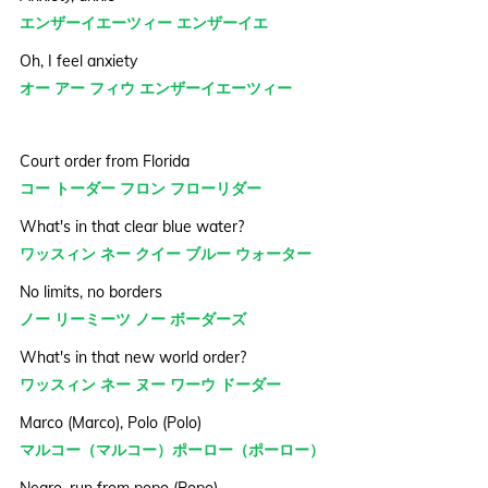
エンザーイエーツィー エンザーイエ
Oh, I feel anxiety
オー アー フィウ エンザーイエーツィー
Court order from Florida
コー トーダー フロン フローリダー
What's in that clear blue water?
ワッスィン ネー クイー ブルー ウォーター
No limits, no borders
ノー リーミーツ ノー ボーダーズ
What's in that new world order?
ワッスィン ネー ヌー ワーウ ドーダー
Marco (Marco), Polo (Polo)
マルコー（マルコー）ポーロー（ポーロー）