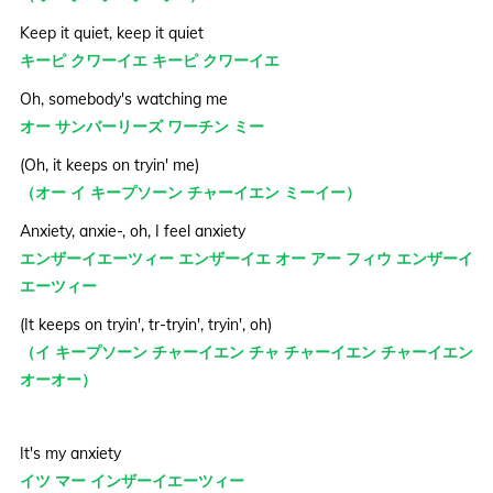
Keep it quiet, keep it quiet
キーピ クワーイエ キーピ クワーイエ
Oh, somebody's watching me
オー サンバーリーズ ワーチン ミー
(Oh, it keeps on tryin' me)
（オー イ キープソーン チャーイエン ミーイー）
Anxiety, anxie-, oh, I feel anxiety
エンザーイエーツィー エンザーイエ オー アー フィウ エンザーイ
エーツィー
(It keeps on tryin', tr-tryin', tryin', oh)
（イ キープソーン チャーイエン チャ チャーイエン チャーイエン
オーオー）
It's my anxiety
イツ マー インザーイエーツィー