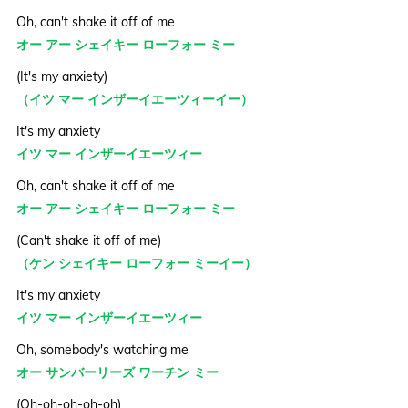
Oh, can't shake it off of me
オー アー シェイキー ローフォー ミー
(It's my anxiety)
（イツ マー インザーイエーツィーイー）
It's my anxiety
イツ マー インザーイエーツィー
Oh, can't shake it off of me
オー アー シェイキー ローフォー ミー
(Can't shake it off of me)
（ケン シェイキー ローフォー ミーイー）
It's my anxiety
イツ マー インザーイエーツィー
Oh, somebody's watching me
オー サンバーリーズ ワーチン ミー
(Oh-oh-oh-oh-oh)