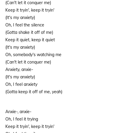
(Can't let it conquer me)
Keep it tryin', keep it tryin'
(It's my anxiety)
Oh, I feel the silence
(Gotta shake it off of me)
Keep it quiet, keep it quiet
(It's my anxiety)
Oh, somebody's watching me
(Can't let it conquer me)
Anxiety, anxie-
(It's my anxiety)
Oh, I feel anxiety
(Gotta keep it off of me, yeah)
Anxie-, anxie-
Oh, I feel it trying
Keep it tryin', keep it tryin'