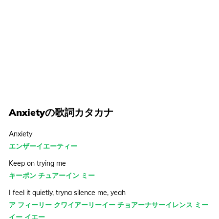
Anxietyの歌詞カタカナ
Anxiety
エンザーイエーティー
Keep on trying me
キーポン チュアーイン ミー
I feel it quietly, tryna silence me, yeah
ア フィーリー クワイアーリーイー チョアーナサーイレンス ミー
イー イエー