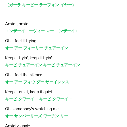
（ガーラ キーピー ラーフォン イヤー）
Anxie-, anxie-
エンザーイエーツィー マー エンザーイエ
Oh, I feel it trying
オー アー フィーリー チュアーイン
Keep it tryin', keep it tryin'
キーピ チュアーイン キーピ チュアーイン
Oh, I feel the silence
オー アー フィウ ダー サーイレンス
Keep it quiet, keep it quiet
キーピ クワーイエ キーピ クワーイエ
Oh, somebody's watching me
オー サンバーリーズ ワーチン ミー
Anxiety, anxie-