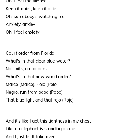
Oh, I feel the silence
Keep it quiet, keep it quiet
Oh, somebody's watching me
Anxiety, anxie-
Oh, I feel anxiety
Court order from Florida
What's in that clear blue water?
No limits, no borders
What's in that new world order?
Marco (Marco), Polo (Polo)
Negro, run from popo (Popo)
That blue light and that rojo (Rojo)
And it's like I get this tightness in my chest
Like an elephant is standing on me
And I just let lt take over