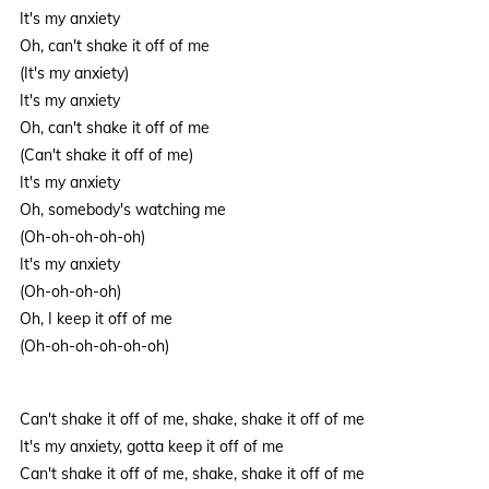
It's my anxiety
Oh, can't shake it off of me
(It's my anxiety)
It's my anxiety
Oh, can't shake it off of me
(Can't shake it off of me)
It's my anxiety
Oh, somebody's watching me
(Oh-oh-oh-oh-oh)
It's my anxiety
(Oh-oh-oh-oh)
Oh, I keep it off of me
(Oh-oh-oh-oh-oh-oh)
Can't shake it off of me, shake, shake it off of me
It's my anxiety, gotta keep it off of me
Can't shake it off of me, shake, shake it off of me