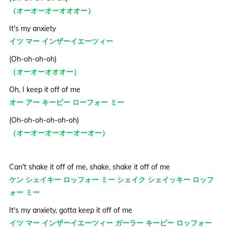
（オーオーオーオオオー）
It's my anxiety
イツ マー インザーイエーツィー
(Oh-oh-oh-oh)
（オーオーオオオー）
Oh, I keep it off of me
オー アー キーピー ローフォー ミー
(Oh-oh-oh-oh-oh-oh)
（オーオーオーオーオーオー）
Can't shake it off of me, shake, shake it off of me
ケン シェイキー ロッフォー ミー シェイク シェイッキー ロッフ
ォー ミー
It's my anxiety, gotta keep it off of me
イツ マー インザーイエーツィー ガーラー キーピー ロッフォー