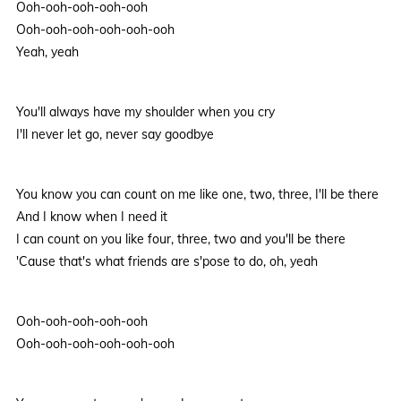
Ooh-ooh-ooh-ooh-ooh
Ooh-ooh-ooh-ooh-ooh-ooh
Yeah, yeah
You'll always have my shoulder when you cry
I'll never let go, never say goodbye
You know you can count on me like one, two, three, I'll be there
And I know when I need it
I can count on you like four, three, two and you'll be there
'Cause that's what friends are s'pose to do, oh, yeah
Ooh-ooh-ooh-ooh-ooh
Ooh-ooh-ooh-ooh-ooh-ooh