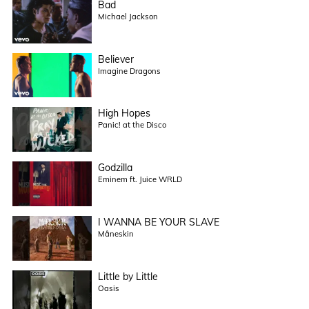
Bad
Michael Jackson
Believer
Imagine Dragons
High Hopes
Panic! at the Disco
Godzilla
Eminem ft. Juice WRLD
I WANNA BE YOUR SLAVE
Måneskin
Little by Little
Oasis