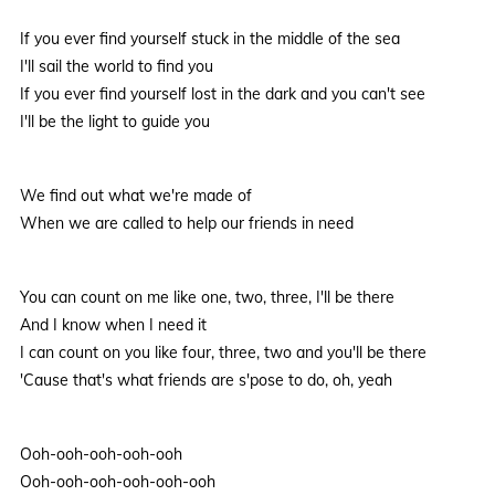
If you ever find yourself stuck in the middle of the sea
I'll sail the world to find you
If you ever find yourself lost in the dark and you can't see
I'll be the light to guide you
We find out what we're made of
When we are called to help our friends in need
You can count on me like one, two, three, I'll be there
And I know when I need it
I can count on you like four, three, two and you'll be there
'Cause that's what friends are s'pose to do, oh, yeah
Ooh-ooh-ooh-ooh-ooh
Ooh-ooh-ooh-ooh-ooh-ooh