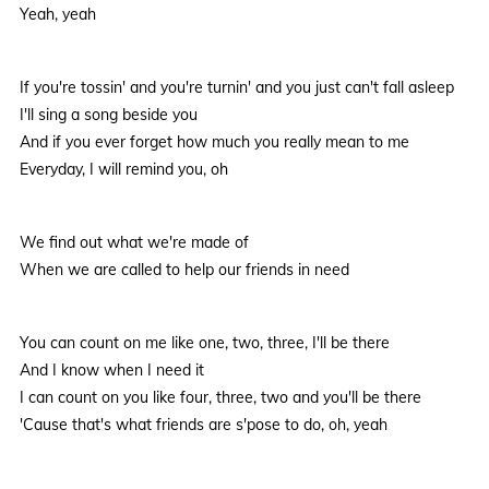
Yeah, yeah
If you're tossin' and you're turnin' and you just can't fall asleep
I'll sing a song beside you
And if you ever forget how much you really mean to me
Everyday, I will remind you, oh
We find out what we're made of
When we are called to help our friends in need
You can count on me like one, two, three, I'll be there
And I know when I need it
I can count on you like four, three, two and you'll be there
'Cause that's what friends are s'pose to do, oh, yeah