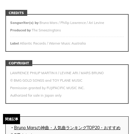
CREDITS
Songwriter(s) by
Bruno Mars / Philip Lawrence / Ari Levine
Produced by
The Smeezingtons
Label
Atlantic Records / Warner Music Australia
COPYRIGHT
LAWRENCE PHILIP MARTIN II / LEVINE ARI / MARS BRUNO
© BMG GOLD SONGS and TOY PLANE MUSIC
Permission granted by FUJIPACIFIC MUSIC INC.
Authorized for sale in Japan only
関連記事
・
Bruno Marsの神曲・人気曲ランキングTOP20・おすすめ