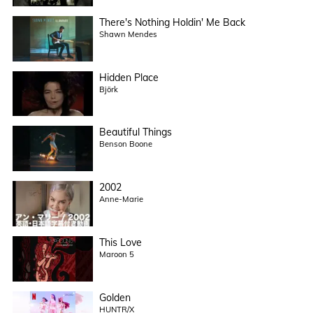
There's Nothing Holdin' Me Back
Shawn Mendes
Hidden Place
Björk
Beautiful Things
Benson Boone
2002
Anne-Marie
This Love
Maroon 5
Golden
HUNTR/X