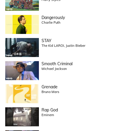
Dangerously
Charlie Puth
STAY
The Kid LAROI, Justin Bieber
Smooth Criminal
Michael Jackson
Grenade
Bruno Mars
Rap God
Eminem