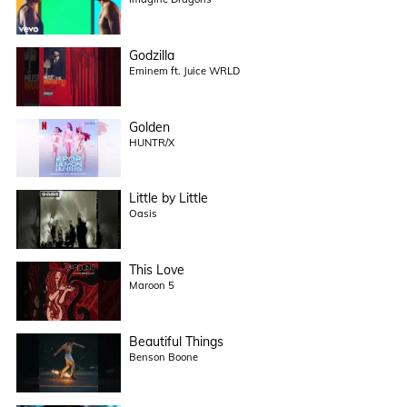
Godzilla
Eminem ft. Juice WRLD
Golden
HUNTR/X
Little by Little
Oasis
This Love
Maroon 5
Beautiful Things
Benson Boone