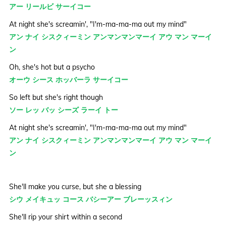
アー リールビ サーイコー
At night she's screamin', "I'm-ma-ma-ma out my mind"
アン ナイ シスクィーミン アンマンマンマーイ アウ マン マーイ
ン
Oh, she's hot but a psycho
オーウ シース ホッバーラ サーイコー
So left but she's right though
ソー レッ バッ シーズ ラーイ トー
At night she's screamin', "I'm-ma-ma-ma out my mind"
アン ナイ シスクィーミン アンマンマンマーイ アウ マン マーイ
ン
She'll make you curse, but she a blessing
シウ メイキュッ コース バシーアー ブレーッスィン
She'll rip your shirt within a second