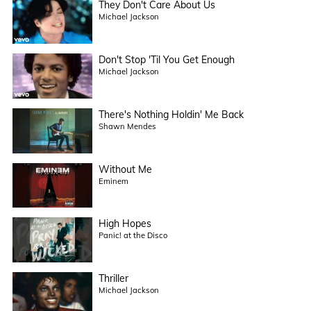
They Don't Care About Us
Michael Jackson
Don't Stop 'Til You Get Enough
Michael Jackson
There's Nothing Holdin' Me Back
Shawn Mendes
Without Me
Eminem
High Hopes
Panic! at the Disco
Thriller
Michael Jackson