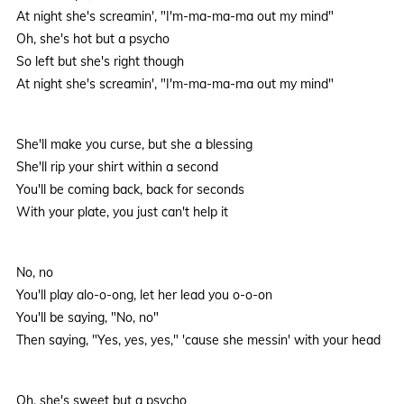
At night she's screamin', "I'm-ma-ma-ma out my mind"
Oh, she's hot but a psycho
So left but she's right though
At night she's screamin', "I'm-ma-ma-ma out my mind"
She'll make you curse, but she a blessing
She'll rip your shirt within a second
You'll be coming back, back for seconds
With your plate, you just can't help it
No, no
You'll play alo-o-ong, let her lead you o-o-on
You'll be saying, "No, no"
Then saying, "Yes, yes, yes," 'cause she messin' with your head
Oh, she's sweet but a psycho