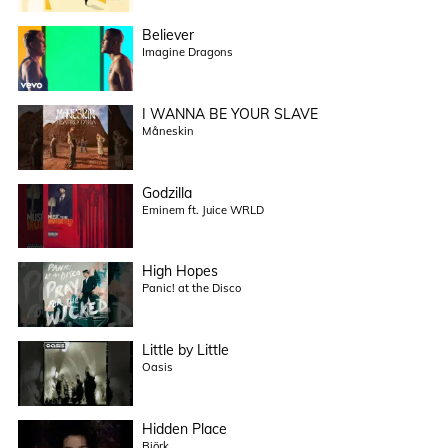
Believer
Imagine Dragons
I WANNA BE YOUR SLAVE
Måneskin
Godzilla
Eminem ft. Juice WRLD
High Hopes
Panic! at the Disco
Little by Little
Oasis
Hidden Place
Björk