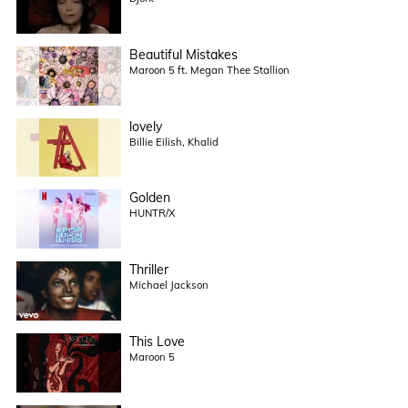
Beautiful Mistakes
Maroon 5 ft. Megan Thee Stallion
lovely
Billie Eilish, Khalid
Golden
HUNTR/X
Thriller
Michael Jackson
This Love
Maroon 5