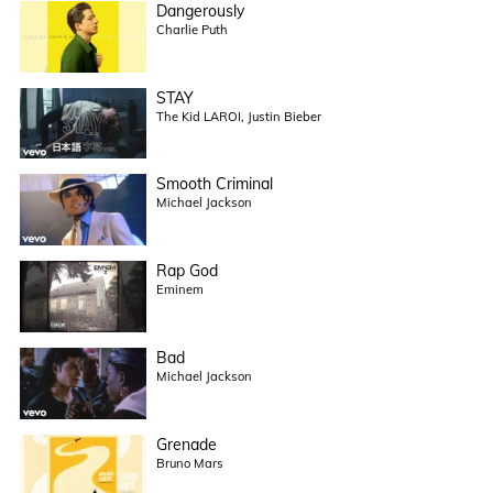
Dangerously
Charlie Puth
STAY
The Kid LAROI, Justin Bieber
Smooth Criminal
Michael Jackson
Rap God
Eminem
Bad
Michael Jackson
Grenade
Bruno Mars