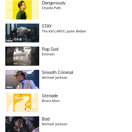
Dangerously
Charlie Puth
STAY
The Kid LAROI, Justin Bieber
Rap God
Eminem
Smooth Criminal
Michael Jackson
Grenade
Bruno Mars
Bad
Michael Jackson