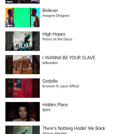
Believer
Imagine Dragons
High Hopes
Panic! at the Disco
I WANNA BE YOUR SLAVE
Måneskin
Godzilla
Eminem ft. Juice WRLD
Hidden Place
Björk
There's Nothing Holdin' Me Back
Shawn Mendes