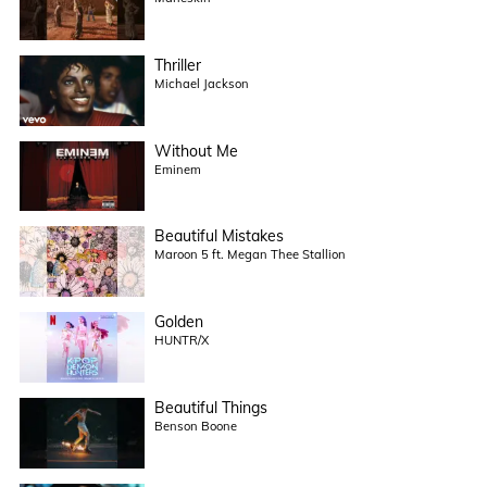
Thriller
Michael Jackson
Without Me
Eminem
Beautiful Mistakes
Maroon 5 ft. Megan Thee Stallion
Golden
HUNTR/X
Beautiful Things
Benson Boone