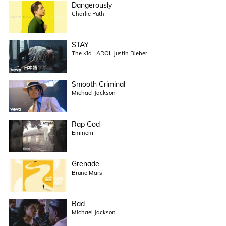
Dangerously
Charlie Puth
STAY
The Kid LAROI, Justin Bieber
Smooth Criminal
Michael Jackson
Rap God
Eminem
Grenade
Bruno Mars
Bad
Michael Jackson