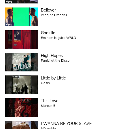
Believer
Imagine Dragons
Godzilla
Eminem ft. Juice WRLD
High Hopes
Panic! at the Disco
Little by Little
Oasis
This Love
Maroon 5
I WANNA BE YOUR SLAVE
Måneskin