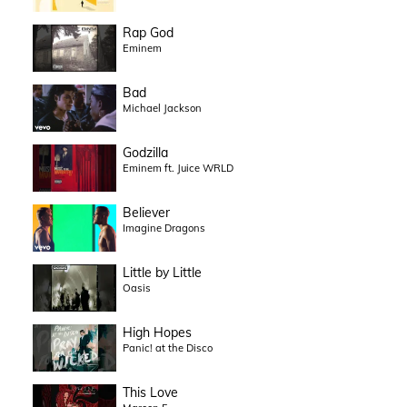
Rap God
Eminem
Bad
Michael Jackson
Godzilla
Eminem ft. Juice WRLD
Believer
Imagine Dragons
Little by Little
Oasis
High Hopes
Panic! at the Disco
This Love