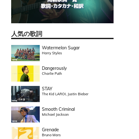
人気の歌詞
Watermelon Sugar
Harry Styles
Dangerously
Charlie Puth
STAY
The Kid LAROI, Justin Bieber
Smooth Criminal
Michael Jackson
Grenade
Bruno Mars