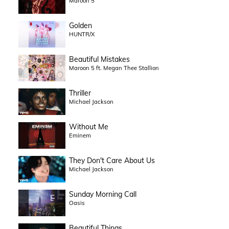
Maroon 5
Golden
HUNTR/X
Beautiful Mistakes
Maroon 5 ft. Megan Thee Stallion
Thriller
Michael Jackson
Without Me
Eminem
They Don't Care About Us
Michael Jackson
Sunday Morning Call
Oasis
Beautiful Things