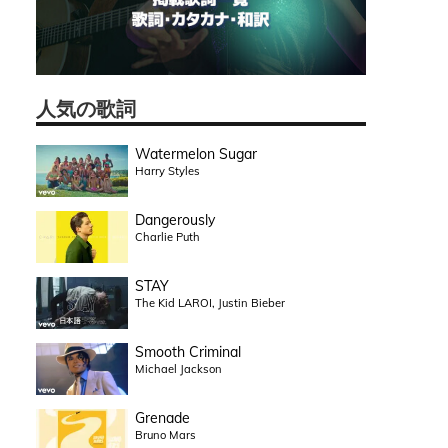
人気の歌詞
Watermelon Sugar
Harry Styles
Dangerously
Charlie Puth
STAY
The Kid LAROI, Justin Bieber
Smooth Criminal
Michael Jackson
Grenade
Bruno Mars