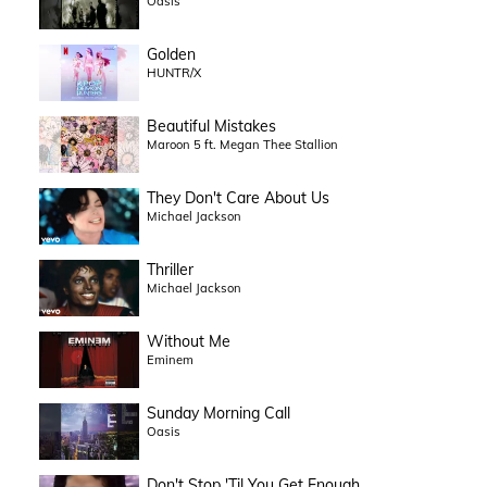
Oasis
Golden
HUNTR/X
Beautiful Mistakes
Maroon 5 ft. Megan Thee Stallion
They Don't Care About Us
Michael Jackson
Thriller
Michael Jackson
Without Me
Eminem
Sunday Morning Call
Oasis
Don't Stop 'Til You Get Enough