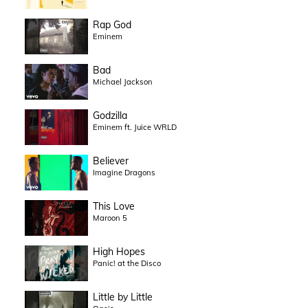
Rap God
Eminem
Bad
Michael Jackson
Godzilla
Eminem ft. Juice WRLD
Believer
Imagine Dragons
This Love
Maroon 5
High Hopes
Panic! at the Disco
Little by Little