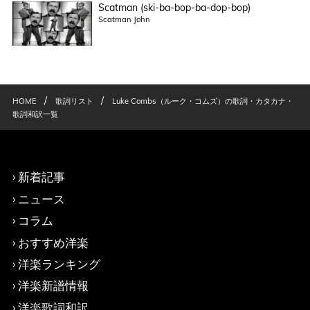
Scatman (ski-ba-bop-ba-dop-bop)
Scatman John
/
/
HOME
歌詞リスト
Luke Combs（ルーク・コムズ）の歌詞・カタカナ・
歌詞和訳一覧
新着記事
ニュース
コラム
おすすめ洋楽
洋楽ランキング
洋楽新譜情報
洋楽歌詞和訳