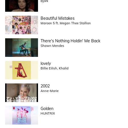
Björk
Beautiful Mistakes
Maroon 5 ft. Megan Thee Stallion
There's Nothing Holdin' Me Back
Shawn Mendes
lovely
Billie Eilish, Khalid
2002
Anne-Marie
Golden
HUNTR/X