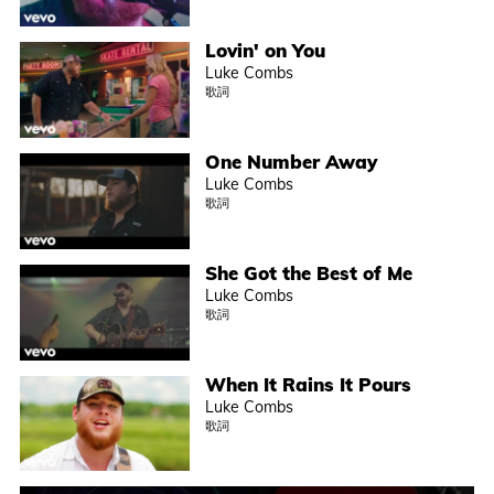
Lovin' on You
Luke Combs
歌詞
One Number Away
Luke Combs
歌詞
She Got the Best of Me
Luke Combs
歌詞
When It Rains It Pours
Luke Combs
歌詞