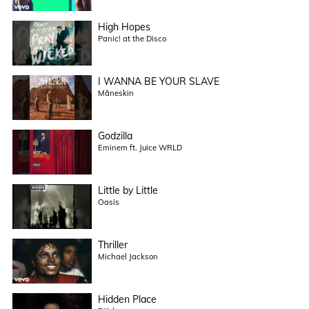
High Hopes
Panic! at the Disco
I WANNA BE YOUR SLAVE
Måneskin
Godzilla
Eminem ft. Juice WRLD
Little by Little
Oasis
Thriller
Michael Jackson
Hidden Place