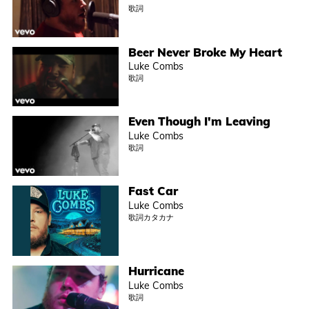
歌詞
Beer Never Broke My Heart
Luke Combs
歌詞
Even Though I'm Leaving
Luke Combs
歌詞
Fast Car
Luke Combs
歌詞カタカナ
Hurricane
Luke Combs
歌詞