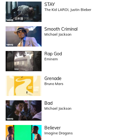
STAY
The Kid LAROI, Justin Bieber
Smooth Criminal
Michael Jackson
Rap God
Eminem
Grenade
Bruno Mars
Bad
Michael Jackson
Believer
Imagine Dragons