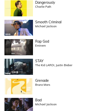
Dangerously
Charlie Puth
Smooth Criminal
Michael Jackson
Rap God
Eminem
STAY
The Kid LAROI, Justin Bieber
Grenade
Bruno Mars
Bad
Michael Jackson