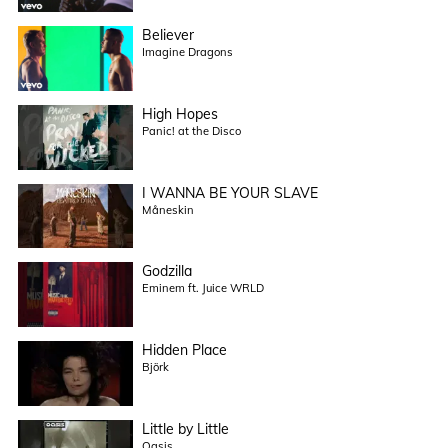
Believer
Imagine Dragons
High Hopes
Panic! at the Disco
I WANNA BE YOUR SLAVE
Måneskin
Godzilla
Eminem ft. Juice WRLD
Hidden Place
Björk
Little by Little
Oasis