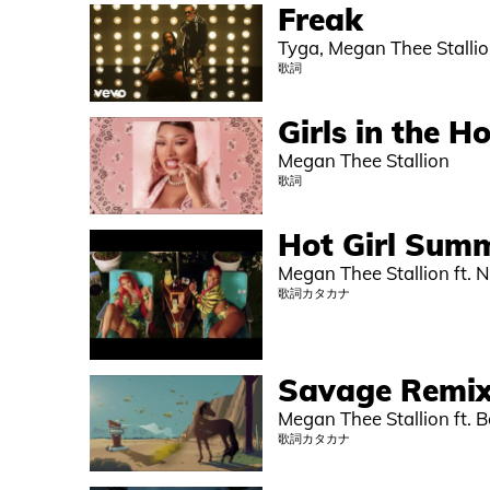
Freak
Tyga, Megan Thee Stalli
歌詞
Girls in the H
Megan Thee Stallion
歌詞
Hot Girl Sum
Megan Thee Stallion ft. N
歌詞カタカナ
Savage Remi
Megan Thee Stallion ft. 
歌詞カタカナ