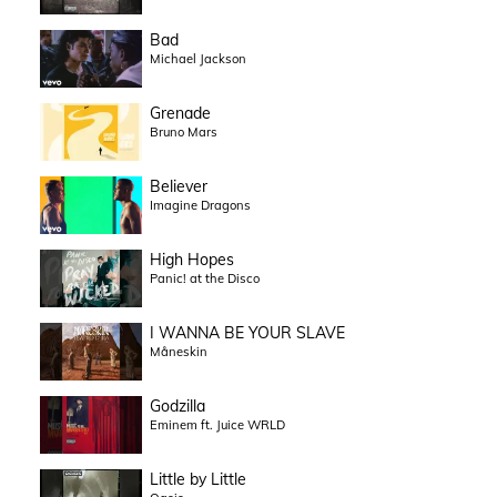
Bad
Michael Jackson
Grenade
Bruno Mars
Believer
Imagine Dragons
High Hopes
Panic! at the Disco
I WANNA BE YOUR SLAVE
Måneskin
Godzilla
Eminem ft. Juice WRLD
Little by Little