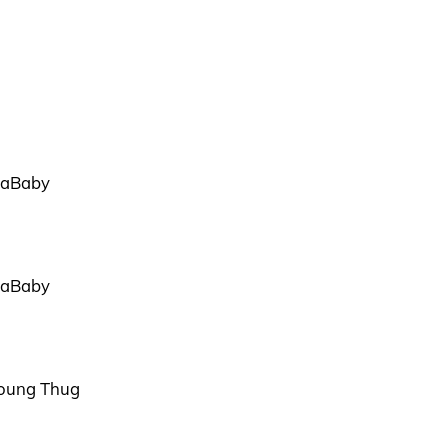
 DaBaby
 DaBaby
Young Thug