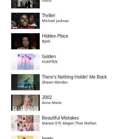
Oasis
Thriller
Michael Jackson
Hidden Place
Björk
Golden
HUNTR/X
There's Nothing Holdin' Me Back
Shawn Mendes
2002
Anne-Marie
Beautiful Mistakes
Maroon 5 ft. Megan Thee Stallion
lovely