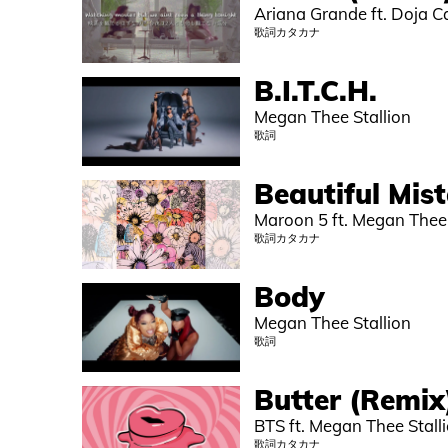
Ariana Grande ft. Doja C
歌詞カタカナ
B.I.T.C.H.
Megan Thee Stallion
歌詞
Beautiful Mis
Maroon 5 ft. Megan Thee 
歌詞カタカナ
Body
Megan Thee Stallion
歌詞
Butter (Remix
BTS ft. Megan Thee Stall
歌詞カタカナ