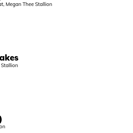
at, Megan Thee Stallion
takes
Stallion
)
ion