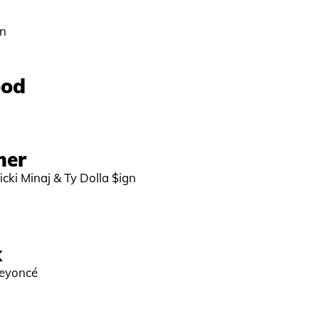
on
ood
mer
icki Minaj & Ty Dolla $ign
x
Beyoncé