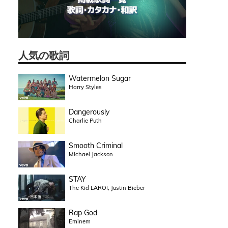
人気の歌詞
Watermelon Sugar
Harry Styles
Dangerously
Charlie Puth
Smooth Criminal
Michael Jackson
STAY
The Kid LAROI, Justin Bieber
Rap God
Eminem