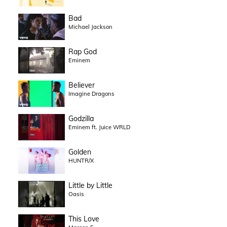
Bad
Michael Jackson
Rap God
Eminem
Believer
Imagine Dragons
Godzilla
Eminem ft. Juice WRLD
Golden
HUNTR/X
Little by Little
Oasis
This Love