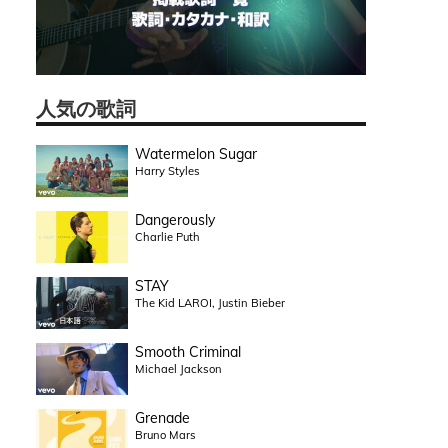
人気の歌詞
Watermelon Sugar
Harry Styles
Dangerously
Charlie Puth
STAY
The Kid LAROI, Justin Bieber
Smooth Criminal
Michael Jackson
Grenade
Bruno Mars