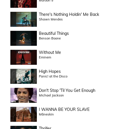
Maroon 5
There's Nothing Holdin' Me Back
Shawn Mendes
Beautiful Things
Benson Boone
Without Me
Eminem
High Hopes
Panic! at the Disco
Don't Stop 'Til You Get Enough
Michael Jackson
I WANNA BE YOUR SLAVE
Måneskin
Thriller