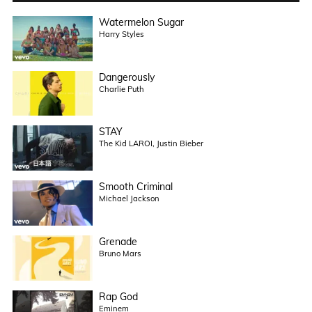
Watermelon Sugar
Harry Styles
Dangerously
Charlie Puth
STAY
The Kid LAROI, Justin Bieber
Smooth Criminal
Michael Jackson
Grenade
Bruno Mars
Rap God
Eminem