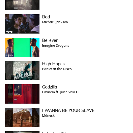
Bad
Michael Jackson
Believer
Imagine Dragons
High Hopes
Panic! at the Disco
Godzilla
Eminem ft. Juice WRLD
I WANNA BE YOUR SLAVE
Måneskin