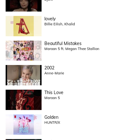
lovely
Billie Eilish, Khalid
Beautiful Mistakes
Maroon 5 ft. Megan Thee Stallion
2002
Anne-Marie
This Love
Maroon 5
Golden
HUNTR/X