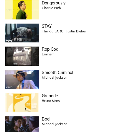
Dangerously
Charlie Puth
STAY
The Kid LAROI, Justin Bieber
Rap God
Eminem
Smooth Criminal
Michael Jackson
Grenade
Bruno Mars
Bad
Michael Jackson