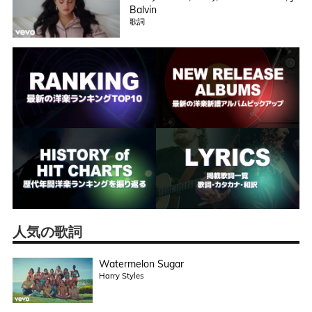
Balvin
歌詞
人気の歌詞
Watermelon Sugar
Harry Styles