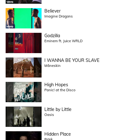
Believer
Imagine Dragons
Godzilla
Eminem ft. Juice WRLD
I WANNA BE YOUR SLAVE
Måneskin
High Hopes
Panic! at the Disco
Little by Little
Oasis
Hidden Place
Björk