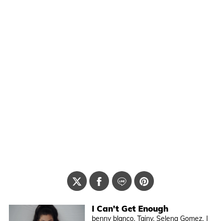
I Can't Get Enough
benny blanco, Tainy, Selena Gomez, J