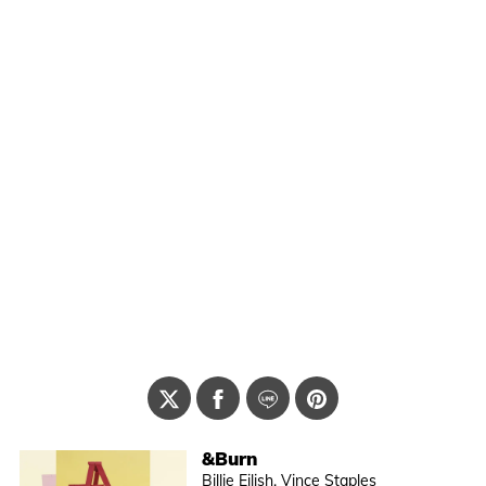
&Burn
Billie Eilish, Vince Staples