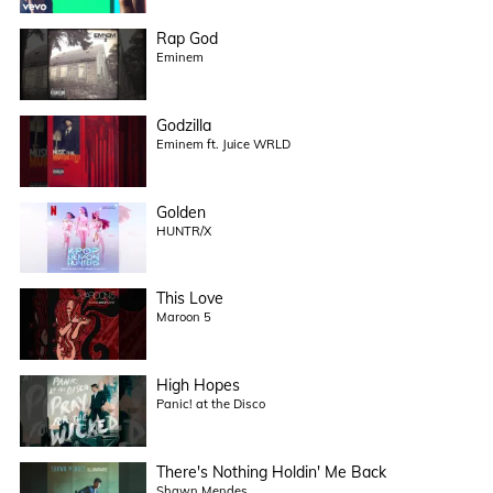
Rap God
Eminem
Godzilla
Eminem ft. Juice WRLD
Golden
HUNTR/X
This Love
Maroon 5
High Hopes
Panic! at the Disco
There's Nothing Holdin' Me Back
Shawn Mendes