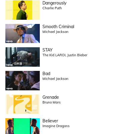
Dangerously
Charlie Puth
Smooth Criminal
Michael Jackson
STAY
The Kid LAROI, Justin Bieber
Bad
Michael Jackson
Grenade
Bruno Mars
Believer
Imagine Dragons