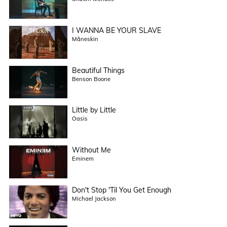
I WANNA BE YOUR SLAVE
Måneskin
Beautiful Things
Benson Boone
Little by Little
Oasis
Without Me
Eminem
Don't Stop 'Til You Get Enough
Michael Jackson