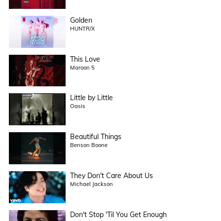
Golden
HUNTR/X
This Love
Maroon 5
Little by Little
Oasis
Beautiful Things
Benson Boone
They Don't Care About Us
Michael Jackson
Don't Stop 'Til You Get Enough