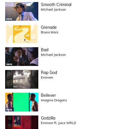
Smooth Criminal
Michael Jackson
Grenade
Bruno Mars
Bad
Michael Jackson
Rap God
Eminem
Believer
Imagine Dragons
Godzilla
Eminem ft. Juice WRLD