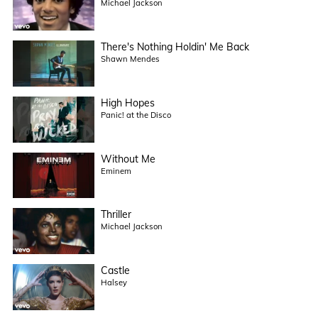
Michael Jackson
There's Nothing Holdin' Me Back
Shawn Mendes
High Hopes
Panic! at the Disco
Without Me
Eminem
Thriller
Michael Jackson
Castle
Halsey