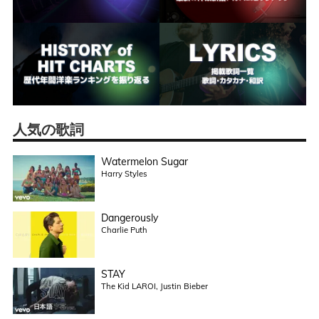
人気の歌詞
Watermelon Sugar
Harry Styles
Dangerously
Charlie Puth
STAY
The Kid LAROI, Justin Bieber