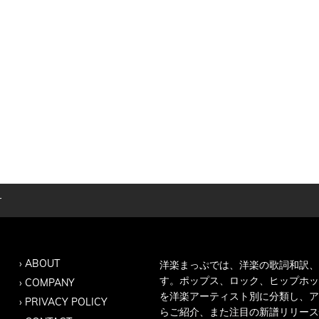
r
ABOUT
洋楽まっぷでは、洋楽の歌詞和訳、
す。ポップス、ロック、ヒップホッ
COMPANY
を洋楽アーティスト別に分類し、ア
PRIVACY POLICY
らご紹介、また注目の新譜リリース