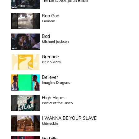
The Kid LAROI, Justin Bieber
Rap God
Eminem
Bad
Michael Jackson
Grenade
Bruno Mars
Believer
Imagine Dragons
High Hopes
Panic! at the Disco
I WANNA BE YOUR SLAVE
Måneskin
Godzilla