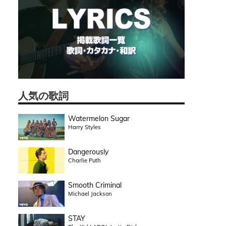
人気の歌詞
Watermelon Sugar
Harry Styles
Dangerously
Charlie Puth
Smooth Criminal
Michael Jackson
STAY