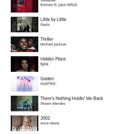
Eminem ft. Juice WRLD
Little by Little
Oasis
Thriller
Michael Jackson
Hidden Place
Björk
Golden
HUNTR/X
There's Nothing Holdin' Me Back
Shawn Mendes
2002
Anne-Marie