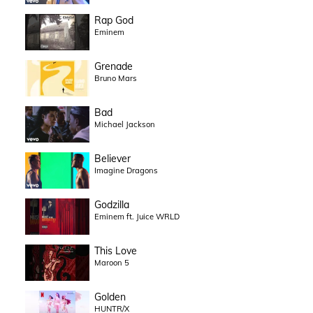
Rap God
Eminem
Grenade
Bruno Mars
Bad
Michael Jackson
Believer
Imagine Dragons
Godzilla
Eminem ft. Juice WRLD
This Love
Maroon 5
Golden
HUNTR/X