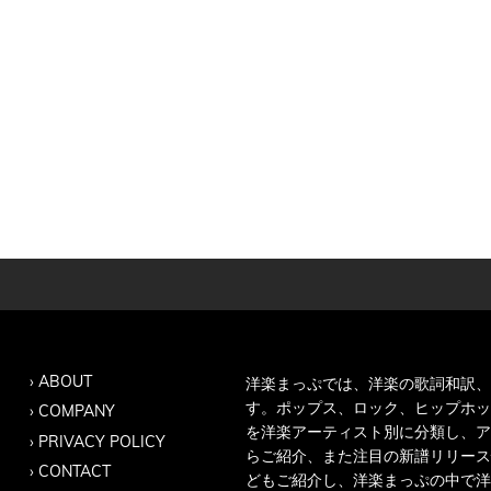
ABOUT
洋楽まっぷでは、洋楽の歌詞和訳、
す。ポップス、ロック、ヒップホッ
COMPANY
を洋楽アーティスト別に分類し、ア
PRIVACY POLICY
らご紹介、また注目の新譜リリース
CONTACT
どもご紹介し、洋楽まっぷの中で洋