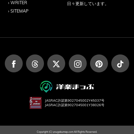
WRITER
日々更新しています。
SITEMAP
JASRAC許諾第9027045002Y45037号
JASRAC許諾第9027045001Y38026号
Copyright (C) yougakumap.com All Rights Reserved.