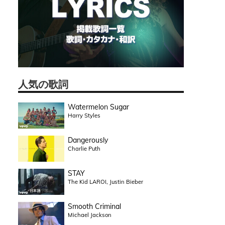
人気の歌詞
Watermelon Sugar
Harry Styles
Dangerously
Charlie Puth
STAY
The Kid LAROI, Justin Bieber
Smooth Criminal
Michael Jackson