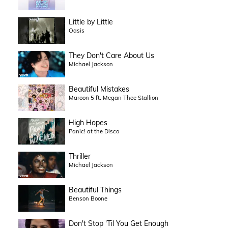
Little by Little
Oasis
They Don't Care About Us
Michael Jackson
Beautiful Mistakes
Maroon 5 ft. Megan Thee Stallion
High Hopes
Panic! at the Disco
Thriller
Michael Jackson
Beautiful Things
Benson Boone
Don't Stop 'Til You Get Enough