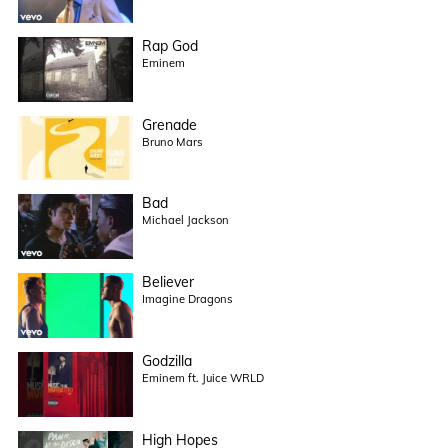
Rap God
Eminem
Grenade
Bruno Mars
Bad
Michael Jackson
Believer
Imagine Dragons
Godzilla
Eminem ft. Juice WRLD
High Hopes