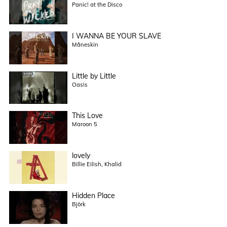
Panic! at the Disco
I WANNA BE YOUR SLAVE
Måneskin
Little by Little
Oasis
This Love
Maroon 5
lovely
Billie Eilish, Khalid
Hidden Place
Björk