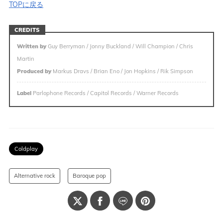
TOPに戻る
CREDITS
Written by
Guy Berryman / Jonny Buckland / Will Champion / Chris
Martin
Produced by
Markus Dravs / Brian Eno / Jon Hopkins / Rik Simpson
Label
Parlophone Records / Capitol Records / Warner Records
Coldplay
Alternative rock
Baroque pop