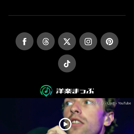
Coldplay - Lost! - YouTube
JASRAC許諾第9027045002Y45037号
JASRAC許諾第9027045001Y38026号