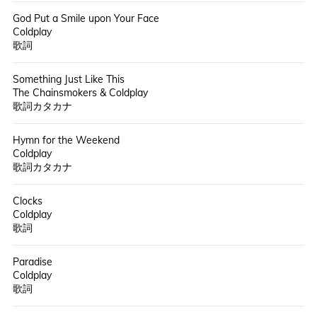
God Put a Smile upon Your Face
Coldplay
歌詞
Something Just Like This
The Chainsmokers & Coldplay
歌詞カタカナ
Hymn for the Weekend
Coldplay
歌詞カタカナ
Clocks
Coldplay
歌詞
Paradise
Coldplay
歌詞