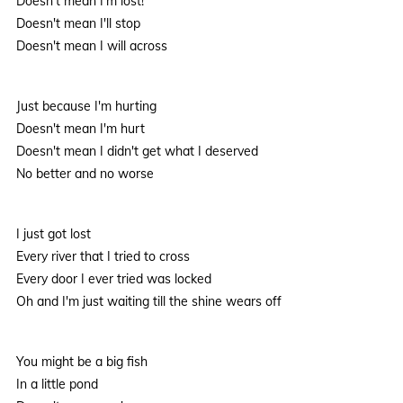
Doesn't mean I'm lost!
Doesn't mean I'll stop
Doesn't mean I will across
Just because I'm hurting
Doesn't mean I'm hurt
Doesn't mean I didn't get what I deserved
No better and no worse
I just got lost
Every river that I tried to cross
Every door I ever tried was locked
Oh and I'm just waiting till the shine wears off
You might be a big fish
In a little pond