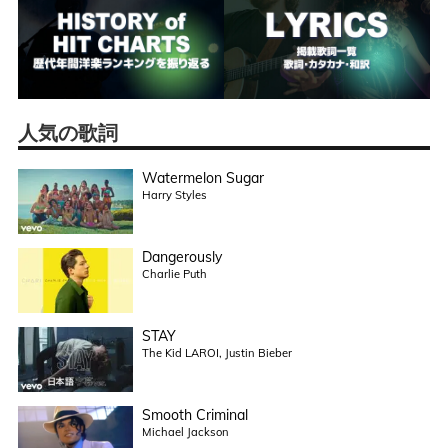
人気の歌詞
Watermelon Sugar
Harry Styles
Dangerously
Charlie Puth
STAY
The Kid LAROI, Justin Bieber
Smooth Criminal
Michael Jackson