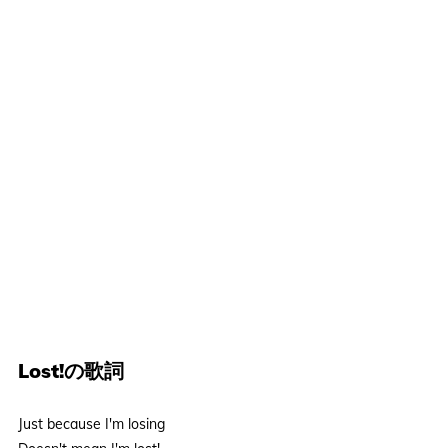
Lost!の歌詞
Just because I'm losing