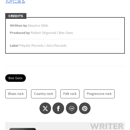
TOPに戻る
CREDITS
Written by
Maurice Gibb
Produced by
Robert Stigwood / Bee Gees
Label
Polydor Records / Atco Records
Bee Gees
Blues rock
Country rock
Folk rock
Progressive rock
WRITER