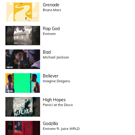
Grenade
Bruno Mars
Rap God
Eminem
Bad
Michael Jackson
Believer
Imagine Dragons
High Hopes
Panic! at the Disco
Godzilla
Eminem ft. Juice WRLD