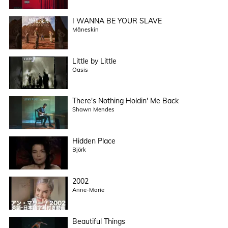
I WANNA BE YOUR SLAVE
Måneskin
Little by Little
Oasis
There's Nothing Holdin' Me Back
Shawn Mendes
Hidden Place
Björk
2002
Anne-Marie
Beautiful Things