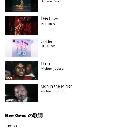
Benson Boone
This Love
Maroon 5
Golden
HUNTR/X
Thriller
Michael Jackson
Man in the Mirror
Michael Jackson
Bee Gees
の歌詞
Jumbo