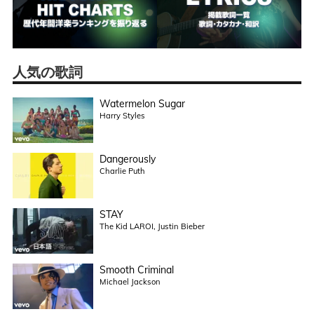
人気の歌詞
Watermelon Sugar
Harry Styles
Dangerously
Charlie Puth
STAY
The Kid LAROI, Justin Bieber
Smooth Criminal
Michael Jackson