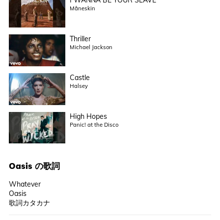
I WANNA BE YOUR SLAVE
Måneskin
Thriller
Michael Jackson
Castle
Halsey
High Hopes
Panic! at the Disco
Oasis
の歌詞
Whatever
Oasis
歌詞カタカナ