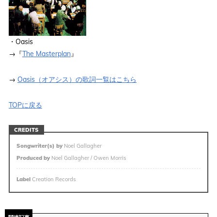
・Oasis
→『
The Masterplan
』
→
Oasis（オアシス）の歌詞一覧はこちら
TOPに戻る
CREDITS
Songwriter(s) by
Noel Gallagher
Produced by
Noel Gallagher / Owen Morris
Label
Creation Records