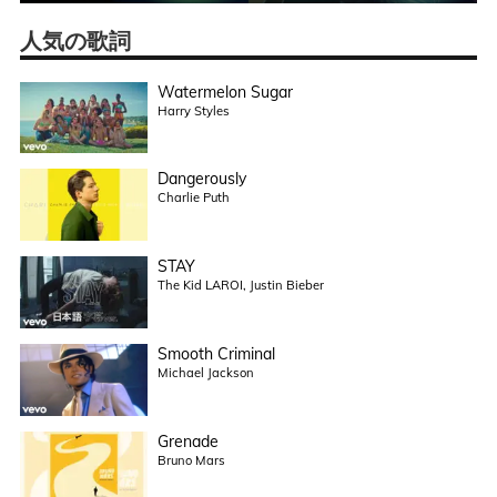
人気の歌詞
Watermelon Sugar
Harry Styles
Dangerously
Charlie Puth
STAY
The Kid LAROI, Justin Bieber
Smooth Criminal
Michael Jackson
Grenade
Bruno Mars