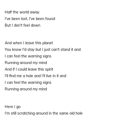
Half the world away
I've been lost, I've been found
But I don't feel down
And when I leave this planet
You know I'd stay but I just can't stand it and
I can feel the warning signs
Running around my mind
And if I could leave this spirit
I'll find me a hole and I'll live in it and
I can feel the warning signs
Running around my mind
Here I go
I'm still scratching around in the same old hole