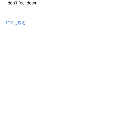
I don't feel down
TOPに戻る