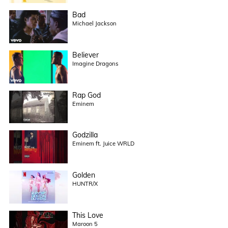
Bad
Michael Jackson
Believer
Imagine Dragons
Rap God
Eminem
Godzilla
Eminem ft. Juice WRLD
Golden
HUNTR/X
This Love
Maroon 5