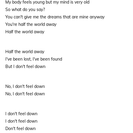
My body feels young but my mind is very old
So what do you say?
You can't give me the dreams that are mine anyway
You're half the world away
Half the world away
Half the world away
I've been lost, I've been found
But I don't feel down
No, I don't feel down
No, I don't feel down
I don't feel down
I don't feel down
Don't feel down