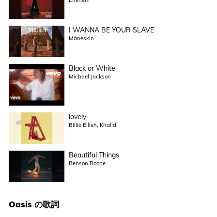
Eminem
I WANNA BE YOUR SLAVE
Måneskin
Black or White
Michael Jackson
lovely
Billie Eilish, Khalid
Beautiful Things
Benson Boone
Oasis
の歌詞