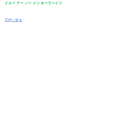
イエー アー ノー イツ オーラーイツ
TOPに戻る