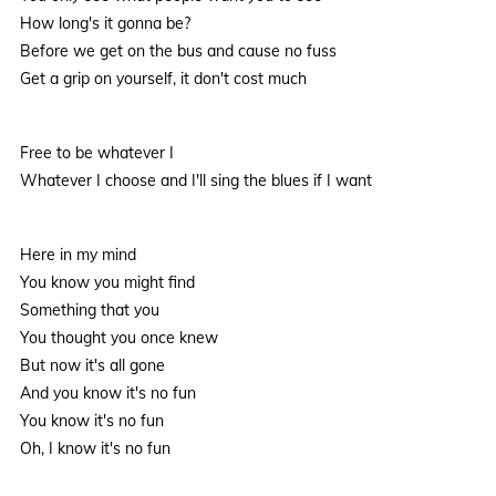
How long's it gonna be?
Before we get on the bus and cause no fuss
Get a grip on yourself, it don't cost much
Free to be whatever I
Whatever I choose and I'll sing the blues if I want
Here in my mind
You know you might find
Something that you
You thought you once knew
But now it's all gone
And you know it's no fun
You know it's no fun
Oh, I know it's no fun