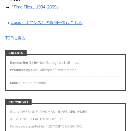
→『
Time Flies... 1994-2009
』
→
Oasis（オアシス）の歌詞一覧はこちら
TOPに戻る
CREDITS
Songwriter(s) by
Noel Gallagher / Neil Innes
Produced by
Noel Gallagher / Owen Morris
Label
Creation Records
COPYRIGHT
GALLAGHER NOEL THOMAS／INNES NEIL JAMES
© EMI UNITED PARTNERSHIP LTD
Permission granted by FUJIPACIFIC MUSIC INC.