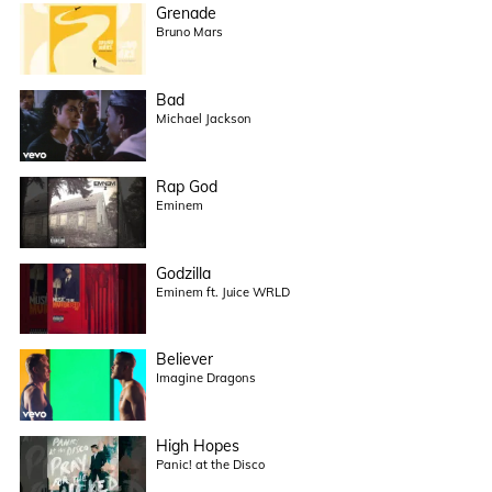
Grenade
Bruno Mars
Bad
Michael Jackson
Rap God
Eminem
Godzilla
Eminem ft. Juice WRLD
Believer
Imagine Dragons
High Hopes
Panic! at the Disco