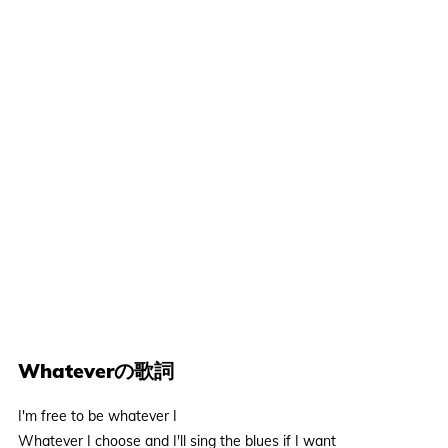
Whateverの歌詞
I'm free to be whatever I
Whatever I choose and I'll sing the blues if I want