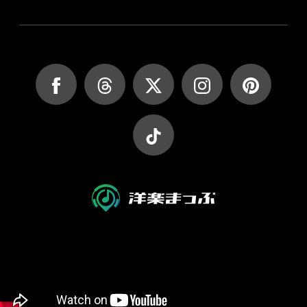
JASRAC許諾第9027045002Y45037号
JASRAC許諾第9027045001Y38026号
Copyright (C) yougakumap.com All Rights Reserved.