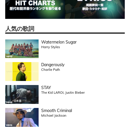
人気の歌詞
Watermelon Sugar
Harry Styles
Dangerously
Charlie Puth
STAY
The Kid LAROI, Justin Bieber
Smooth Criminal
Michael Jackson