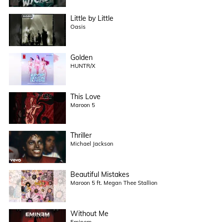
Little by Little
Oasis
Golden
HUNTR/X
This Love
Maroon 5
Thriller
Michael Jackson
Beautiful Mistakes
Maroon 5 ft. Megan Thee Stallion
Without Me