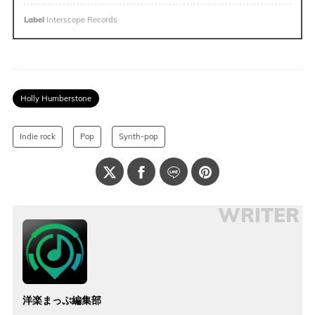
Label
Interscope Records
Holly Humberstone
Indie rock
Pop
Synth-pop
WRITER
洋楽まっぷ編集部