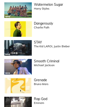
Watermelon Sugar
Harry Styles
Dangerously
Charlie Puth
STAY
The Kid LAROI, Justin Bieber
Smooth Criminal
Michael Jackson
Grenade
Bruno Mars
Rap God
Eminem