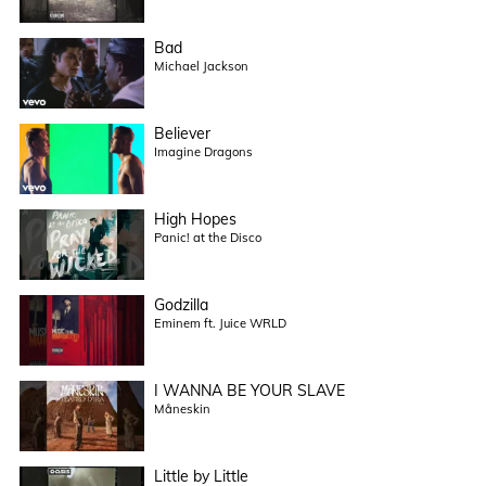
Bad
Michael Jackson
Believer
Imagine Dragons
High Hopes
Panic! at the Disco
Godzilla
Eminem ft. Juice WRLD
I WANNA BE YOUR SLAVE
Måneskin
Little by Little