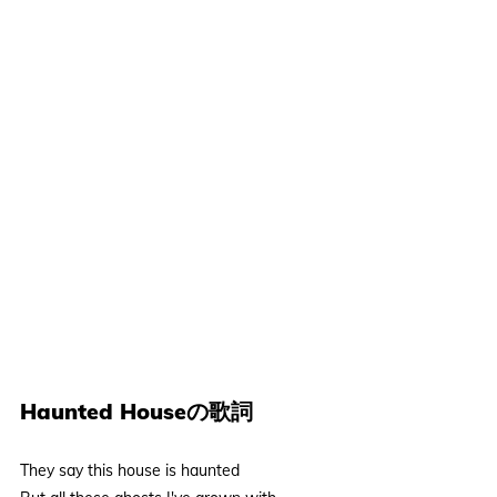
Haunted Houseの歌詞
They say this house is haunted