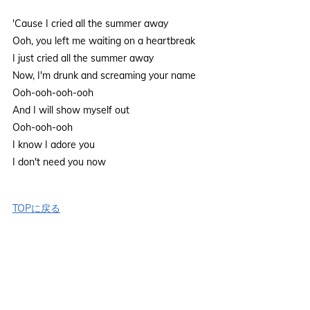
'Cause I cried all the summer away
Ooh, you left me waiting on a heartbreak
I just cried all the summer away
Now, I'm drunk and screaming your name
Ooh-ooh-ooh-ooh
And I will show myself out
Ooh-ooh-ooh
I know I adore you
I don't need you now
TOPに戻る