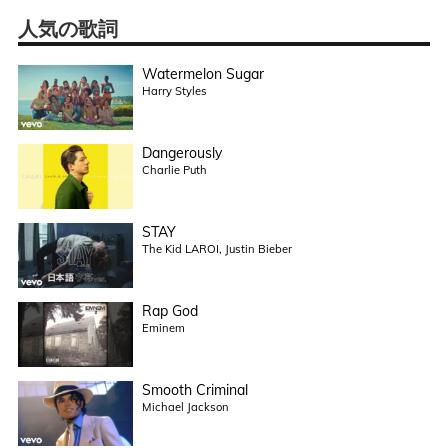
人気の歌詞
Watermelon Sugar
Harry Styles
Dangerously
Charlie Puth
STAY
The Kid LAROI, Justin Bieber
Rap God
Eminem
Smooth Criminal
Michael Jackson