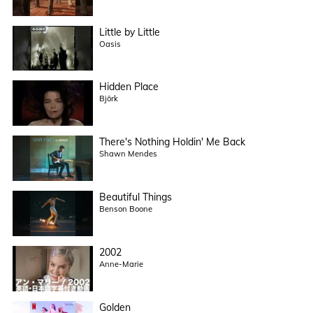
Little by Little
Oasis
Hidden Place
Björk
There's Nothing Holdin' Me Back
Shawn Mendes
Beautiful Things
Benson Boone
2002
Anne-Marie
Golden