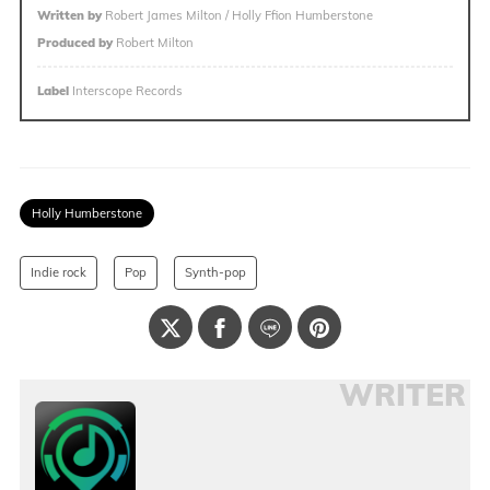
Written by
Robert James Milton / Holly Ffion Humberstone
Produced by
Robert Milton
Label
Interscope Records
Holly Humberstone
Indie rock
Pop
Synth-pop
WRITER