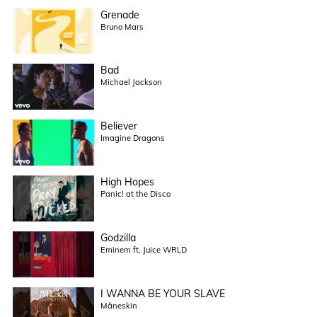
Grenade
Bruno Mars
Bad
Michael Jackson
Believer
Imagine Dragons
High Hopes
Panic! at the Disco
Godzilla
Eminem ft. Juice WRLD
I WANNA BE YOUR SLAVE
Måneskin