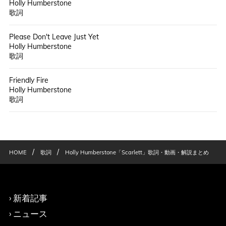
Holly Humberstone
歌詞
Please Don't Leave Just Yet
Holly Humberstone
歌詞
Friendly Fire
Holly Humberstone
歌詞
/
/
HOME
歌詞
Holly Humberstone「Scarlett」歌詞・動画・解説まとめ
新着記事
ニュース