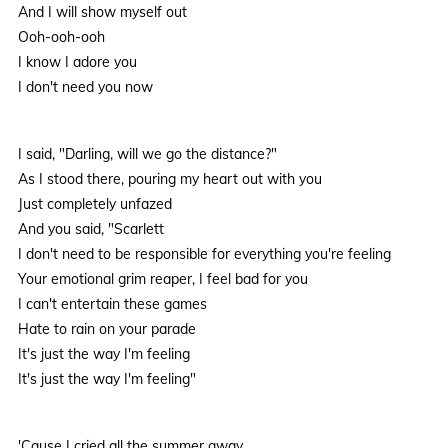
And I will show myself out
Ooh-ooh-ooh
I know I adore you
I don't need you now
I said, "Darling, will we go the distance?"
As I stood there, pouring my heart out with you
Just completely unfazed
And you said, "Scarlett
I don't need to be responsible for everything you're feeling
Your emotional grim reaper, I feel bad for you
I can't entertain these games
Hate to rain on your parade
It's just the way I'm feeling
It's just the way I'm feeling"
'Cause I cried all the summer away