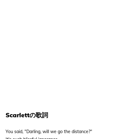
Scarlettの歌詞
You said, "Darling, will we go the distance?"