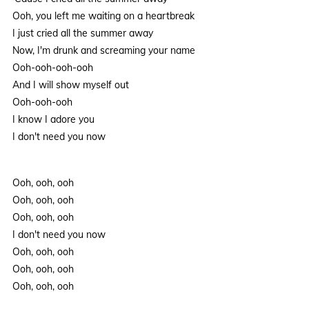
Ooh, you left me waiting on a heartbreak
I just cried all the summer away
Now, I'm drunk and screaming your name
Ooh-ooh-ooh-ooh
And I will show myself out
Ooh-ooh-ooh
I know I adore you
I don't need you now
Ooh, ooh, ooh
Ooh, ooh, ooh
Ooh, ooh, ooh
I don't need you now
Ooh, ooh, ooh
Ooh, ooh, ooh
Ooh, ooh, ooh