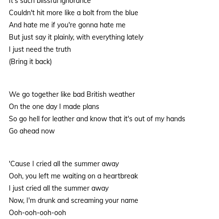
It's such blissful ignorance
Couldn't hit more like a bolt from the blue
And hate me if you're gonna hate me
But just say it plainly, with everything lately
I just need the truth
(Bring it back)
We go together like bad British weather
On the one day I made plans
So go hell for leather and know that it's out of my hands
Go ahead now
'Cause I cried all the summer away
Ooh, you left me waiting on a heartbreak
I just cried all the summer away
Now, I'm drunk and screaming your name
Ooh-ooh-ooh-ooh