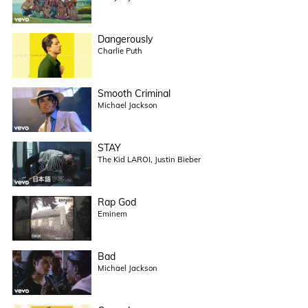
Dangerously
Charlie Puth
Smooth Criminal
Michael Jackson
STAY
The Kid LAROI, Justin Bieber
Rap God
Eminem
Bad
Michael Jackson