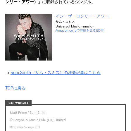
ンリー・アワー）」
に収録されているシングル。
イン・ザ・ロンリー・アワー
サム・スミス
Universal Music =music=
Amazon.co.jpで詳細を見る(広告)
→
Sam Smith（サム・スミス）の洋楽記事はこちら
TOPに戻る
COPYRIGHT
Matt Prime / Sam Smith
© Sony/ATV Music Pub. (UK) Limited
© Stellar Songs Ltd