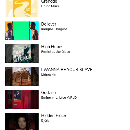
Grenade
Bruno Mars
Believer
Imagine Dragons
High Hopes
Panic! at the Disco
I WANNA BE YOUR SLAVE
Måneskin
Godzilla
Eminem ft. Juice WRLD
Hidden Place
Björk