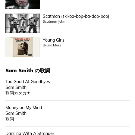
Scatman (ski-ba-bop-ba-dop-bop)
Scatman John
Young Girls
Bruno Mars
Sam Smith
の歌詞
Too Good At Goodbyes
Sam Smith
歌詞カタカナ
Money on My Mind
Sam Smith
歌詞
Dancing With A Stranger