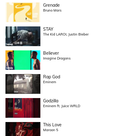
Grenade
Bruno Mars
STAY
The Kid LAROI, Justin Bieber
Believer
Imagine Dragons
Rap God
Eminem
Godzilla
Eminem ft. Juice WRLD
This Love
Maroon 5