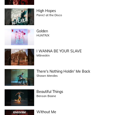
High Hopes
Panic! at the Disco
Golden
HUNTR/X
I WANNA BE YOUR SLAVE
Måneskin
There's Nothing Holdin' Me Back
Shawn Mendes
Beautiful Things
Benson Boone
Without Me