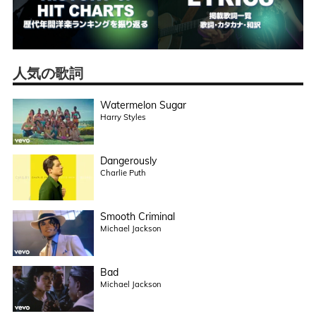
人気の歌詞
Watermelon Sugar
Harry Styles
Dangerously
Charlie Puth
Smooth Criminal
Michael Jackson
Bad
Michael Jackson