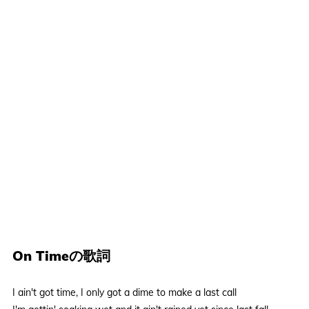
On Timeの歌詞
I ain't got time, I only got a dime to make a last call