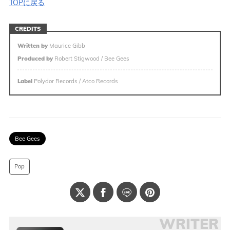
TOPに戻る
CREDITS
Written by
Maurice Gibb
Produced by
Robert Stigwood / Bee Gees
Label
Polydor Records / Atco Records
Bee Gees
Pop
WRITER