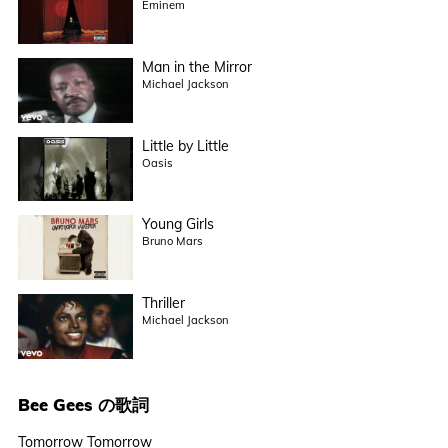
Eminem
Man in the Mirror
Michael Jackson
Little by Little
Oasis
Young Girls
Bruno Mars
Thriller
Michael Jackson
Bee Gees
の歌詞
Tomorrow Tomorrow