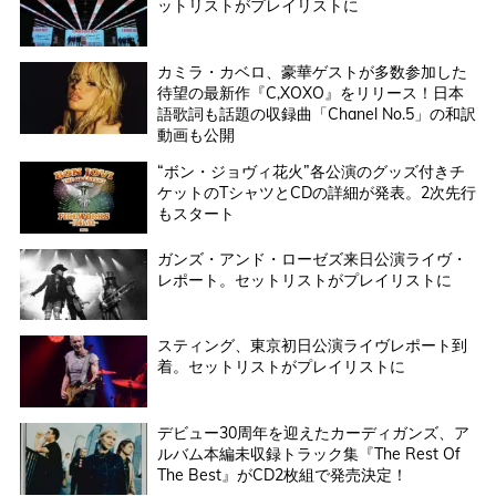
ットリストがプレイリストに
カミラ・カベロ、豪華ゲストが多数参加した
待望の最新作『C,XOXO』をリリース！日本
語歌詞も話題の収録曲「Chanel No.5」の和訳
動画も公開
“ボン・ジョヴィ花火”各公演のグッズ付きチ
ケットのTシャツとCDの詳細が発表。2次先行
もスタート
ガンズ・アンド・ローゼズ来日公演ライヴ・
レポート。セットリストがプレイリストに
スティング、東京初日公演ライヴレポート到
着。セットリストがプレイリストに
デビュー30周年を迎えたカーディガンズ、ア
ルバム本編未収録トラック集『The Rest Of
The Best』がCD2枚組で発売決定！