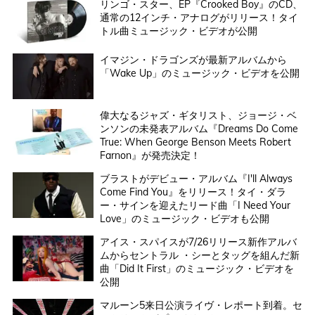
リンゴ・スター、EP『Crooked Boy』のCD、
通常の12インチ・アナログがリリース！タイ
トル曲ミュージック・ビデオが公開
イマジン・ドラゴンズが最新アルバムから
「Wake Up」のミュージック・ビデオを公開
偉大なるジャズ・ギタリスト、ジョージ・ベ
ンソンの未発表アルバム『Dreams Do Come
True: When George Benson Meets Robert
Farnon』が発売決定！
ブラストがデビュー・アルバム『I'll Always
Come Find You』をリリース！タイ・ダラ
ー・サインを迎えたリード曲「I Need Your
Love」のミュージック・ビデオも公開
アイス・スパイスが7/26リリース新作アルバ
ムからセントラル ・シーとタッグを組んだ新
曲「Did It First」のミュージック・ビデオを
公開
マルーン5来日公演ライヴ・レポート到着。セ