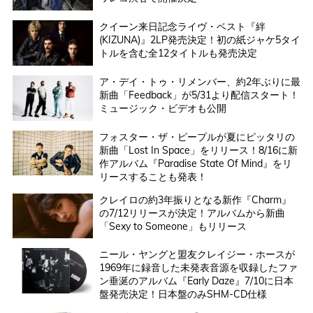
クイーン来日記念ライヴ・ベスト『絆
(KIZUNA)』2LP発売決定！初の紙ジャケ5タイ
トルを含む全12タイトルも発売決定
ア・デイ・トゥ・リメンバー、約2年ぶりに最
新曲「Feedback」が5/31より配信スタート！
ミュージック・ビデオも公開
フォスター・ザ・ピープルが夏にピッタリの
新曲「Lost In Space」をリリース！8/16に新
作アルバム『Paradise State Of Mind』をリ
リースすることも発表！
クレイロの約3年振りとなる新作『Charm』
の7/12リリースが決定！アルバムから新曲
「Sexy to Someone」もリリース
ニール・ヤングと盟友クレイジー・ホースが
1969年に録音した未発表音源を収録したファ
ン垂涎のアルバム『Early Daze』7/10に日本
盤発売決定！日本盤のみSHM-CD仕様