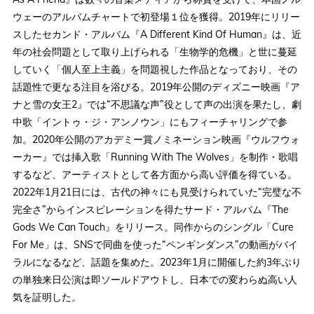
ウェーのアルバムチャートで初登場１位を獲得。2019年にリリー
スしたセカンド・アルバム『A Different Kind Of Human』は、近
年の社会問題として取り上げられる「生物学的危機」と世に蔓延
していく「個人至上主義」を問題視した作品となっており、その
話題性で更なる注目を浴びる。2019年公開のディズニー映画『ア
ナと雪の女王2』では“不思議な声”役として声の出演を果たし、劇
中歌「イントゥ・ジ・アンノウン」にもフィーチャリングで参
加。2020年公開のアカデミー賞ノミネーション映画『ウルフウォ
ーカー』では挿入歌「Running With The Wolves」を制作・歌唱
するなど、アーティストとして各方面から高い評価を得ている。
2022年1月21日には、古代の神々にも見受けられていた“完璧な不
完全さ”からインスピレーションを得たサード・アルバム『The
Gods We Can Touch』をリリース。同作からのシングル「Cure
For Me」は、SNSで同曲を使った“ペンギンダンス”の動画がバイ
ラルになるなど、話題を集めた。2023年1月に開催した約3年ぶり
の単独来日公演は即ソールドアウトし、日本での変わらぬ高い人
気を証明した。