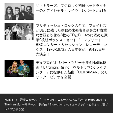
ザ・キラーズ、フジロック初日ヘッドライナ
ーのオフィシャル・ライヴ・レポートが到着
ブリティッシュ・ロックの至宝、フェイセズ
がBBCに残した多数の未発表音源を含む貴重
な音源と映像を8枚のCDとBlu-rayに収めた豪
華9枚組ボックス・セット『コンプリート
BBCコンサート＆セッション・レコーディン
グス 1970-1973』の日本盤が、9月25日発
売決定！
デュプロがオリバー・ツリーを迎えNetflix映
画『Ultraman: Rising（ウルトラマン: ライジ
ング）』に提供した新曲「ULTRAMAN」のリ
リック・ビデオを公開
/
/
HOME
洋楽ニュース
オーロラ、ニューアルバム『What Happened To
The Heart?』をリリース！収録曲「Starvation」のミュージック・ビデオも今夜プ
レミア公開予定