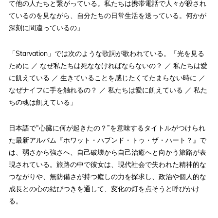
て他の人たちと繋がっている。私たちは携帯電話で人々が殺され
ているのを見ながら、自分たちの日常生活を送っている。何かが
深刻に間違っているの」
「Starvation」では次のような歌詞が歌われている。「光を見る
ために ／ なぜ私たちは死ななければならないの？ ／ 私たちは愛
に飢えている ／ 生きていることを感じたくてたまらない時に ／
なぜナイフに手を触れるの？ ／ 私たちは愛に飢えている ／ 私た
ちの魂は飢えている」
日本語で“心臓に何が起きたの？”を意味するタイトルがつけられ
た最新アルバム『ホワット・ハプンド・トゥ・ザ・ハート？』で
は、弱さから強さへ、自己破壊から自己治癒へと向かう旅路が表
現されている。旅路の中で彼女は、現代社会で失われた精神的な
つながりや、無防備さが持つ癒しの力を探求し、政治や個人的な
成長との心の結びつきを通して、変化の灯を点そうと呼びかけ
る。