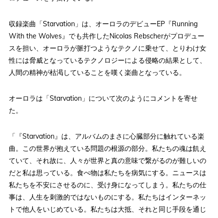
収録楽曲「Starvation」は、オーロラのデビューEP『Running
With the Wolves』でも共作したNicolas Rebscherがプロデュー
スを担い、オーロラが脈打つようなテクノに乗せて、とりわけ女
性には脅威となっているテクノロジーによる侵略の結果として、
人間の精神が枯渇していることを嘆く楽曲となっている。
オーロラは「Starvation」について次のようにコメントを寄せ
た。
「『Starvation』は、アルバムのまさに心臓部分に触れている楽
曲。この世界が抱えている問題の根源の部分。私たちの魂は飢え
ていて、それ故に、人々が世界と真の意味で繋がるのが難しいの
だと私は思っている。食べ物は私たちを病気にする。ニュースは
私たちを不安にさせるのに、受け身になってしまう。私たちの仕
事は、人生を刺激的ではないものにする。私たちはインターネッ
トで他人をいじめている。私たちは大抵、それと同じ手段を通じ