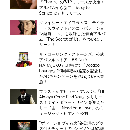
『Charm』の7/12リリースが決定！
アルバムから新曲「Sexy to
Someone」もリリース
グレイシー・エイブラムス、テイラ
ー・スウィフトとのコラボレーショ
ン楽曲「us.」も収録した最新アルバ
ム『The Secret of Us』をついにリ
リース！
ザ・ローリング・ストーンズ、公式
アパレルストア「RS No.9
HARAJUKU」店舗にて『Voodoo
Lounge』30周年盤の発売を記念し
たARキャンペーンを7/12(金)から実
施！
ブラストがデビュー・アルバム『I'll
Always Come Find You』をリリー
ス！タイ・ダラー・サインを迎えた
リード曲「I Need Your Love」のミ
ュージック・ビデオも公開
“ボン・ジョヴィ花火”各公演のグッ
ズ付きチケットのTシャツとCDの詳