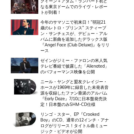
クイーン＋アダム・ランバート初と
なる東京ドームでのライヴ・レポー
トが到着！
今年のサマソニで初来日！“弱冠21
歳のレトロ・プリンス” スティーブ
ン・サンチェスが、デビュー・アル
バムに新曲を追加したデラックス版
『Angel Face (Club Deluxe)』をリリ
ース
ゼインがジミー・ファロンの米人気
テレビ番組で披露した「Alienated」
のパフォーマンス映像を公開
ニール・ヤングと盟友クレイジー・
ホースが1969年に録音した未発表音
源を収録したファン垂涎のアルバム
『Early Daze』7/10に日本盤発売決
定！日本盤のみSHM-CD仕様
リンゴ・スター、EP『Crooked
Boy』のCD、通常の12インチ・アナ
ログがリリース！タイトル曲ミュー
ジック・ビデオが公開