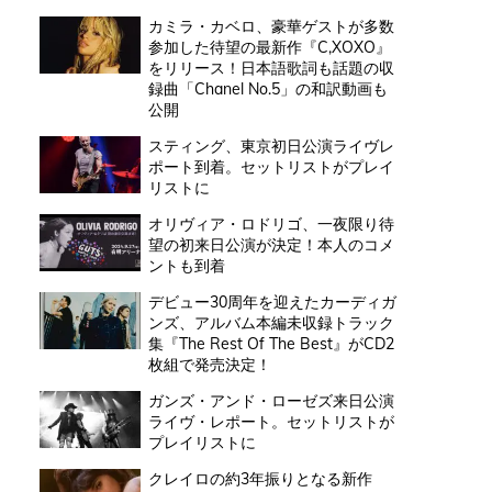
カミラ・カベロ、豪華ゲストが多数
参加した待望の最新作『C,XOXO』
をリリース！日本語歌詞も話題の収
録曲「Chanel No.5」の和訳動画も
公開
スティング、東京初日公演ライヴレ
ポート到着。セットリストがプレイ
リストに
オリヴィア・ロドリゴ、一夜限り待
望の初来日公演が決定！本人のコメ
ントも到着
デビュー30周年を迎えたカーディガ
ンズ、アルバム本編未収録トラック
集『The Rest Of The Best』がCD2
枚組で発売決定！
ガンズ・アンド・ローゼズ来日公演
ライヴ・レポート。セットリストが
プレイリストに
クレイロの約3年振りとなる新作