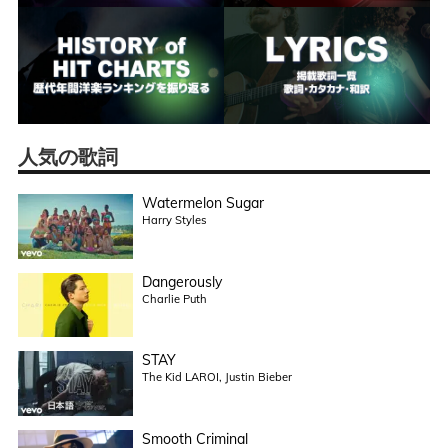
人気の歌詞
Watermelon Sugar
Harry Styles
Dangerously
Charlie Puth
STAY
The Kid LAROI, Justin Bieber
Smooth Criminal