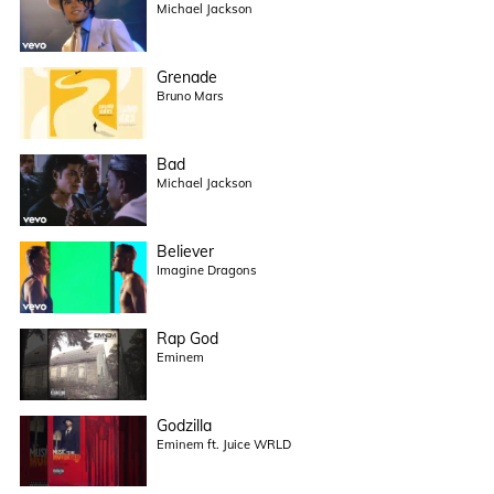
Michael Jackson
Grenade
Bruno Mars
Bad
Michael Jackson
Believer
Imagine Dragons
Rap God
Eminem
Godzilla
Eminem ft. Juice WRLD