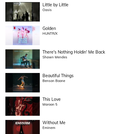
Little by Little
Oasis
Golden
HUNTR/X
There's Nothing Holdin' Me Back
Shawn Mendes
Beautiful Things
Benson Boone
This Love
Maroon 5
Without Me
Eminem