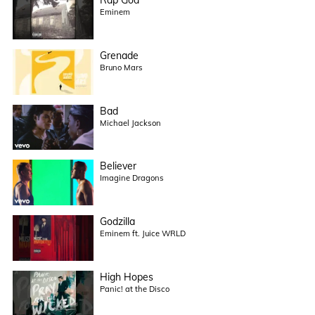
Eminem
Grenade
Bruno Mars
Bad
Michael Jackson
Believer
Imagine Dragons
Godzilla
Eminem ft. Juice WRLD
High Hopes
Panic! at the Disco