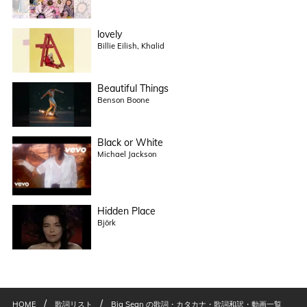
lovely
Billie Eilish, Khalid
Beautiful Things
Benson Boone
Black or White
Michael Jackson
Hidden Place
Björk
/
/
HOME
歌詞リスト
Big Sean の歌詞・カタカナ・歌詞和訳・動画一覧