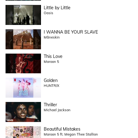
Little by Little
Oasis
I WANNA BE YOUR SLAVE
Måneskin
This Love
Maroon 5
Golden
HUNTR/X
Thriller
Michael Jackson
Beautiful Mistakes
Maroon 5 ft. Megan Thee Stallion