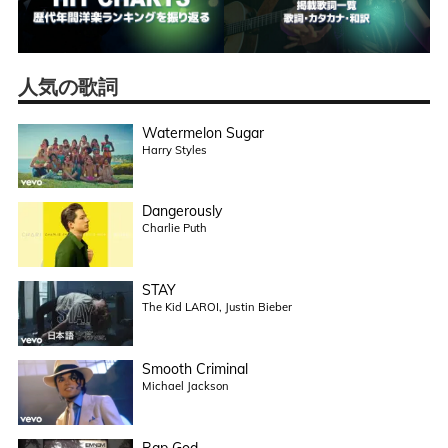
人気の歌詞
Watermelon Sugar
Harry Styles
Dangerously
Charlie Puth
STAY
The Kid LAROI, Justin Bieber
Smooth Criminal
Michael Jackson
Rap God