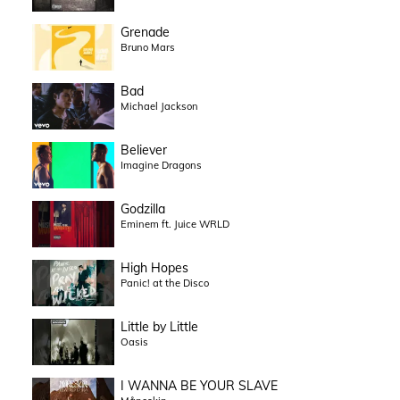
Grenade
Bruno Mars
Bad
Michael Jackson
Believer
Imagine Dragons
Godzilla
Eminem ft. Juice WRLD
High Hopes
Panic! at the Disco
Little by Little
Oasis
I WANNA BE YOUR SLAVE