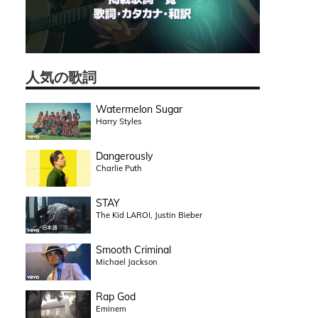
人気の歌詞
Watermelon Sugar
Harry Styles
Dangerously
Charlie Puth
STAY
The Kid LAROI, Justin Bieber
Smooth Criminal
Michael Jackson
Rap God
Eminem