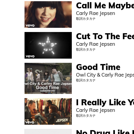
Call Me Mayb
Carly Rae Jepsen
歌詞カタカナ
Cut To The Fe
Carly Rae Jepsen
歌詞カタカナ
Good Time
Owl City & Carly Rae Jep
歌詞カタカナ
I Really Like 
Carly Rae Jepsen
歌詞カタカナ
No Drug Like