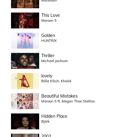
Måneskin
This Love
Maroon 5
Golden
HUNTR/X
Thriller
Michael Jackson
lovely
Billie Eilish, Khalid
Beautiful Mistakes
Maroon 5 ft. Megan Thee Stallion
Hidden Place
Björk
2002