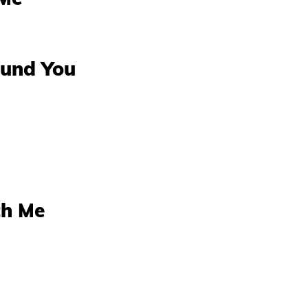
ound You
th Me