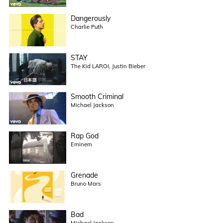
Dangerously
Charlie Puth
STAY
The Kid LAROI, Justin Bieber
Smooth Criminal
Michael Jackson
Rap God
Eminem
Grenade
Bruno Mars
Bad
Michael Jackson