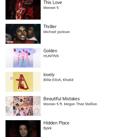
This Love
Maroon 5
Thriller
Michael Jackson
Golden
HUNTR/X
lovely
Billie Eilish, Khalid
Beautiful Mistakes
Maroon 5 ft. Megan Thee Stallion
Hidden Place
Björk