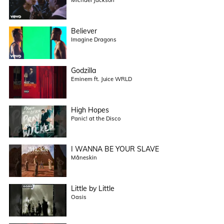
Believer
Imagine Dragons
Godzilla
Eminem ft. Juice WRLD
High Hopes
Panic! at the Disco
I WANNA BE YOUR SLAVE
Måneskin
Little by Little
Oasis