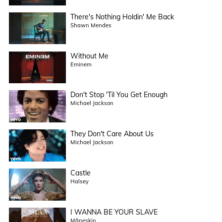
There's Nothing Holdin' Me Back
Shawn Mendes
Without Me
Eminem
Don't Stop 'Til You Get Enough
Michael Jackson
They Don't Care About Us
Michael Jackson
Castle
Halsey
I WANNA BE YOUR SLAVE
Måneskin