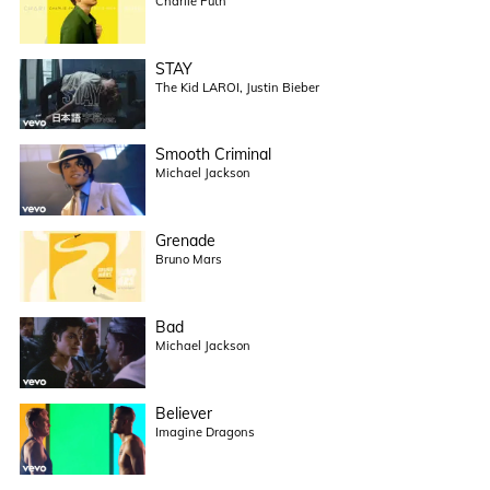
Charlie Puth
STAY
The Kid LAROI, Justin Bieber
Smooth Criminal
Michael Jackson
Grenade
Bruno Mars
Bad
Michael Jackson
Believer
Imagine Dragons