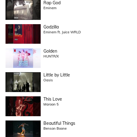
Rap God
Eminem
Godzilla
Eminem ft. Juice WRLD
Golden
HUNTR/X
Little by Little
Oasis
This Love
Maroon 5
Beautiful Things
Benson Boone