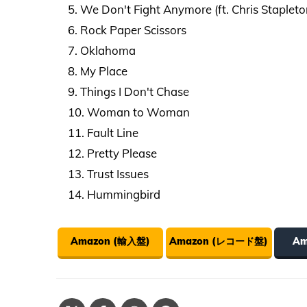
5. We Don't Fight Anymore (ft. Chris Stapleto
6. Rock Paper Scissors
7. Oklahoma
8. My Place
9. Things I Don't Chase
10. Woman to Woman
11. Fault Line
12. Pretty Please
13. Trust Issues
14. Hummingbird
Amazon (輸入盤)
Amazon (レコード盤)
Am