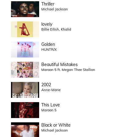
Thriller
Michael Jackson
lovely
Billie Eilish, Khalid
Golden
HUNTR/X
Beautiful Mistakes
Maroon 5 ft. Megan Thee Stallion
2002
Anne-Marie
This Love
Maroon 5
Black or White
Michael Jackson