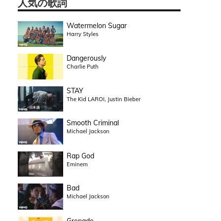
人気の歌詞
Watermelon Sugar
Harry Styles
Dangerously
Charlie Puth
STAY
The Kid LAROI, Justin Bieber
Smooth Criminal
Michael Jackson
Rap God
Eminem
Bad
Michael Jackson
Grenade