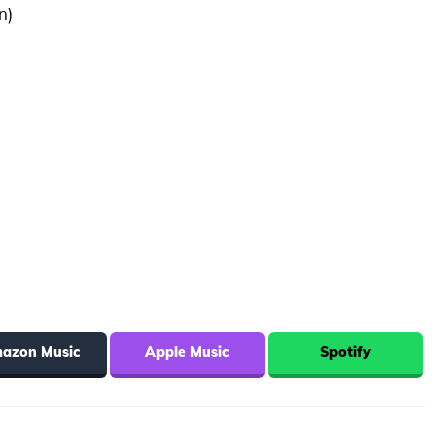
n)
azon Music
Apple Music
Spotify