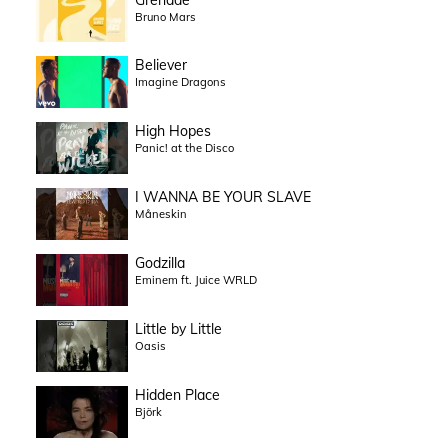
Bruno Mars
Believer
Imagine Dragons
High Hopes
Panic! at the Disco
I WANNA BE YOUR SLAVE
Måneskin
Godzilla
Eminem ft. Juice WRLD
Little by Little
Oasis
Hidden Place
Björk