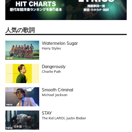
人気の歌詞
Watermelon Sugar
Harry Styles
Dangerously
Charlie Puth
Smooth Criminal
Michael Jackson
STAY
The Kid LAROI, Justin Bieber