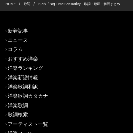
/
/
HOME
歌詞
Björk「Big Time Sensuality」歌詞・動画・解説まとめ
新着記事
ニュース
コラム
おすすめ洋楽
洋楽ランキング
洋楽新譜情報
洋楽歌詞和訳
洋楽歌詞カタカナ
洋楽歌詞
歌詞検索
アーティスト一覧