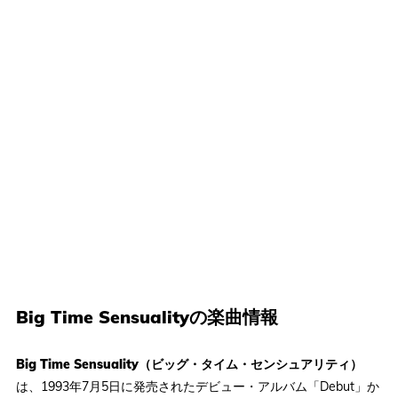
Big Time Sensualityの楽曲情報
Big Time Sensuality（ビッグ・タイム・センシュアリティ）
は、1993年7月5日に発売されたデビュー・アルバム「Debut」か