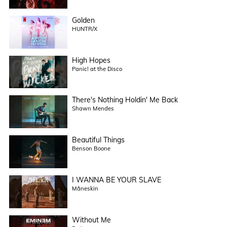
Golden
HUNTR/X
High Hopes
Panic! at the Disco
There's Nothing Holdin' Me Back
Shawn Mendes
Beautiful Things
Benson Boone
I WANNA BE YOUR SLAVE
Måneskin
Without Me