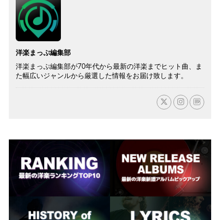
洋楽まっぷ編集部
洋楽まっぷ編集部が70年代から最新の洋楽までヒット曲、ま
た幅広いジャンルから厳選した情報をお届け致します。