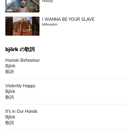
Halsey
I WANNA BE YOUR SLAVE
Måneskin
björk
の歌詞
Human Behaviour
Björk
歌詞
Violently Happy
Björk
歌詞
It's in Our Hands
Björk
歌詞