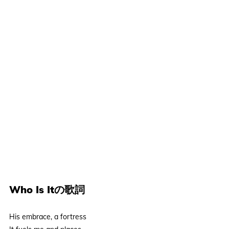
Who Is Itの歌詞
His embrace, a fortress