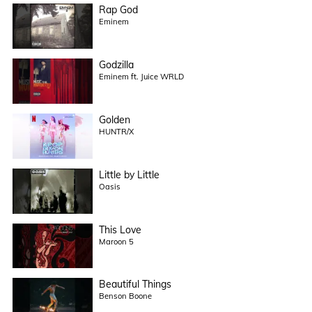
Rap God
Eminem
Godzilla
Eminem ft. Juice WRLD
Golden
HUNTR/X
Little by Little
Oasis
This Love
Maroon 5
Beautiful Things
Benson Boone