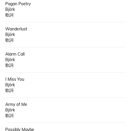
Pagan Poetry
Björk
歌詞
Wanderlust
Björk
歌詞
Alarm Call
Björk
歌詞
I Miss You
Björk
歌詞
Army of Me
Björk
歌詞
Possibly Maybe