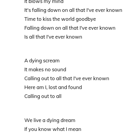
It blows my mind
It's falling down on all that I've ever known
Time to kiss the world goodbye
Falling down on all that I've ever known
Is all that I've ever known
A dying scream
It makes no sound
Calling out to all that I've ever known
Here am I, lost and found
Calling out to all
We live a dying dream
If you know what I mean