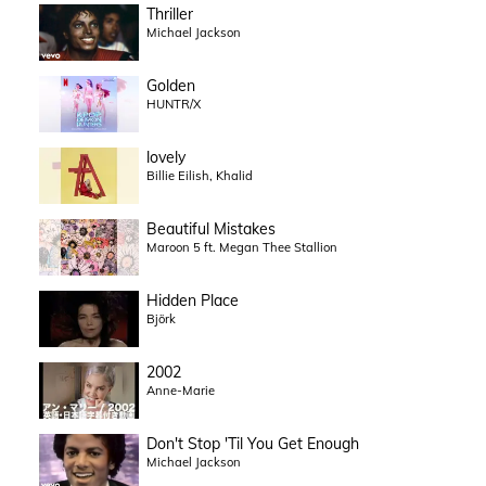
Thriller
Michael Jackson
Golden
HUNTR/X
lovely
Billie Eilish, Khalid
Beautiful Mistakes
Maroon 5 ft. Megan Thee Stallion
Hidden Place
Björk
2002
Anne-Marie
Don't Stop 'Til You Get Enough
Michael Jackson