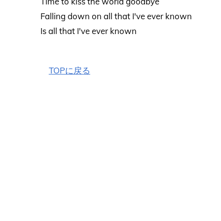
Time to kiss the world goodbye
Falling down on all that I've ever known
Is all that I've ever known
TOPに戻る