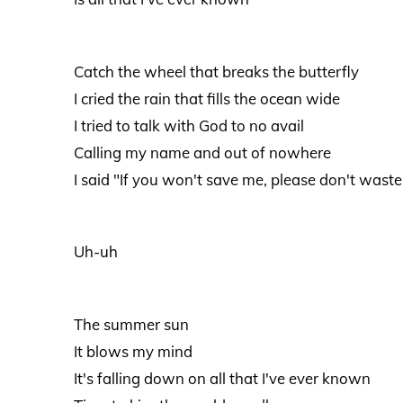
Catch the wheel that breaks the butterfly
I cried the rain that fills the ocean wide
I tried to talk with God to no avail
Calling my name and out of nowhere
I said "If you won't save me, please don't wast
Uh-uh
The summer sun
It blows my mind
It's falling down on all that I've ever known