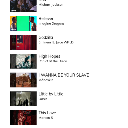
Michael Jackson
Believer
Imagine Dragons
Godzilla
Eminem ft. Juice WRLD
High Hopes
Panic! at the Disco
I WANNA BE YOUR SLAVE
Måneskin
Little by Little
Oasis
This Love
Maroon 5