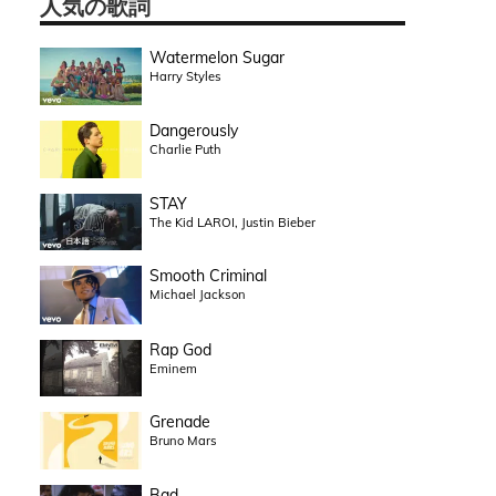
人気の歌詞
Watermelon Sugar
Harry Styles
Dangerously
Charlie Puth
STAY
The Kid LAROI, Justin Bieber
Smooth Criminal
Michael Jackson
Rap God
Eminem
Grenade
Bruno Mars
Bad