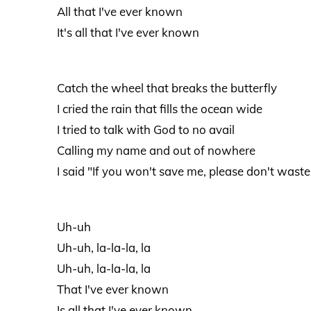
All that I've ever known
It's all that I've ever known
Catch the wheel that breaks the butterfly
I cried the rain that fills the ocean wide
I tried to talk with God to no avail
Calling my name and out of nowhere
I said "If you won't save me, please don't wast
Uh-uh
Uh-uh, la-la-la, la
Uh-uh, la-la-la, la
That I've ever known
Is all that I've ever known