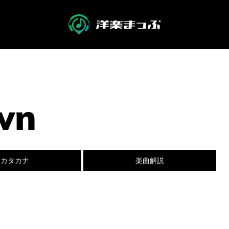
wn
カタカナ
楽曲解説