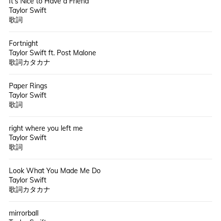
It's Nice to Have a Friend
Taylor Swift
歌詞
Fortnight
Taylor Swift ft. Post Malone
歌詞カタカナ
Paper Rings
Taylor Swift
歌詞
right where you left me
Taylor Swift
歌詞
Look What You Made Me Do
Taylor Swift
歌詞カタカナ
mirrorball