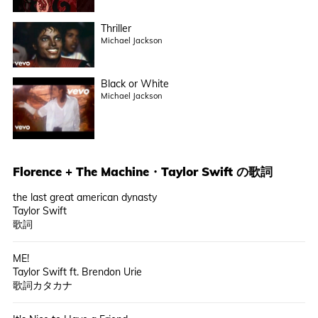
Thriller
Michael Jackson
Black or White
Michael Jackson
Florence + The Machine
・
Taylor Swift
の歌詞
the last great american dynasty
Taylor Swift
歌詞
ME!
Taylor Swift ft. Brendon Urie
歌詞カタカナ