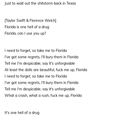
Just to wait out the shitstorm back in Texas
[Taylor Swift & Florence Welch]
Florida is one hell of a drug
Florida, can I use you up?
I need to forget, so take me to Florida
I've got some regrets, I'll bury them in Florida
Tell me I'm despicable, say it's unforgivable
At least the dolls are beautiful, fuck me up, Florida
I need to forget, so take me to Florida
I've got some regrets, I'll bury them in Florida
Tell me I'm despicable, say it's unforgivable
What a crash, what a rush, fuck me up, Florida
It's one hell of a drug