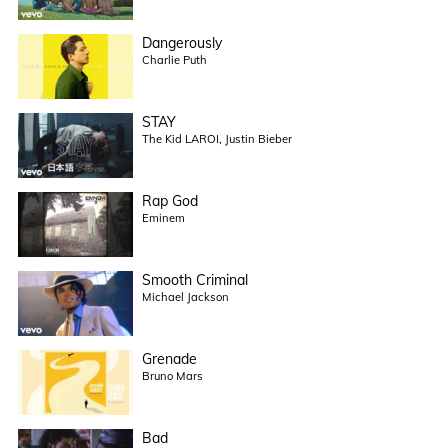
Dangerously
Charlie Puth
STAY
The Kid LAROI, Justin Bieber
Rap God
Eminem
Smooth Criminal
Michael Jackson
Grenade
Bruno Mars
Bad