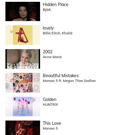
Hidden Place
Björk
lovely
Billie Eilish, Khalid
2002
Anne-Marie
Beautiful Mistakes
Maroon 5 ft. Megan Thee Stallion
Golden
HUNTR/X
This Love
Maroon 5