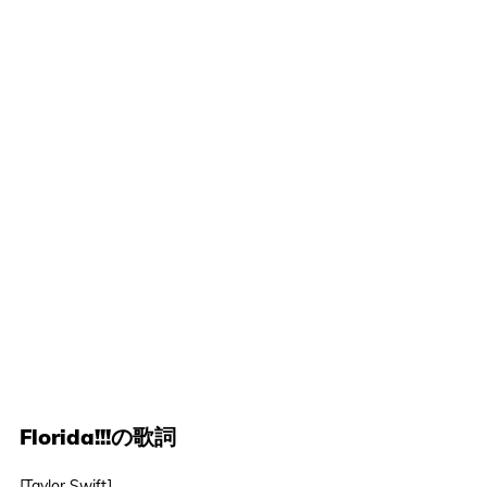
Florida!!!の歌詞
[Taylor Swift]