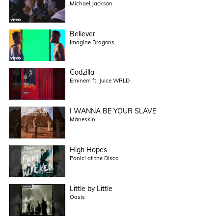
Michael Jackson
Believer
Imagine Dragons
Godzilla
Eminem ft. Juice WRLD
I WANNA BE YOUR SLAVE
Måneskin
High Hopes
Panic! at the Disco
Little by Little
Oasis