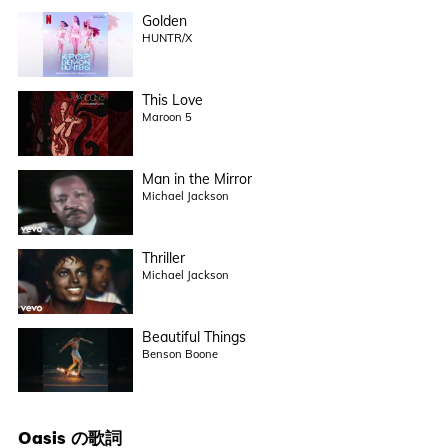
Golden
HUNTR/X
This Love
Maroon 5
Man in the Mirror
Michael Jackson
Thriller
Michael Jackson
Beautiful Things
Benson Boone
Oasis
の歌詞