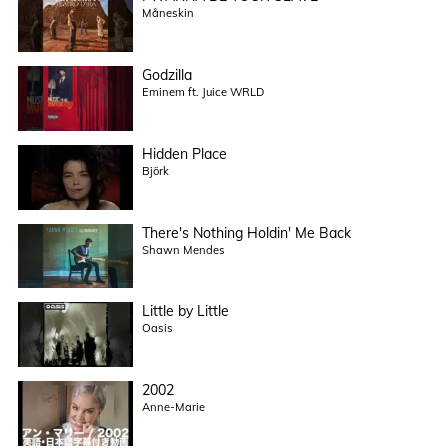
Måneskin
Godzilla
Eminem ft. Juice WRLD
Hidden Place
Björk
There's Nothing Holdin' Me Back
Shawn Mendes
Little by Little
Oasis
2002
Anne-Marie