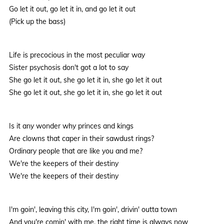
Go let it out, go let it in, and go let it out
(Pick up the bass)
Life is precocious in the most peculiar way
Sister psychosis don't got a lot to say
She go let it out, she go let it in, she go let it out
She go let it out, she go let it in, she go let it out
Is it any wonder why princes and kings
Are clowns that caper in their sawdust rings?
Ordinary people that are like you and me?
We're the keepers of their destiny
We're the keepers of their destiny
I'm goin', leaving this city, I'm goin', drivin' outta town
And you're comin' with me, the right time is always now