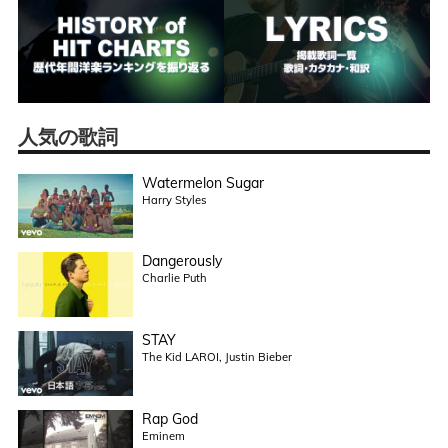
人気の歌詞
Watermelon Sugar
Harry Styles
Dangerously
Charlie Puth
STAY
The Kid LAROI, Justin Bieber
Rap God
Eminem