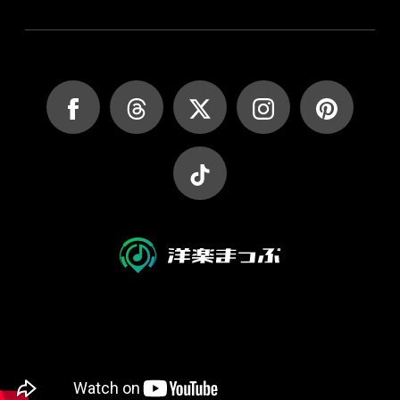
JASRAC許諾第9027045002Y45037号
JASRAC許諾第9027045001Y38026号
Copyright (C) yougakumap.com All Rights Reserved.