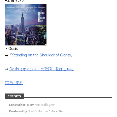
■楽曲リンク
・Oasis
→『
Standing on the Shoulder of Giants
』
→
Oasis（オアシス）の歌詞一覧はこちら
TOPに戻る
CREDITS
Songwriter(s) by
Noel Gallagher
Produced by
Noel Gallagher / Mark Stent