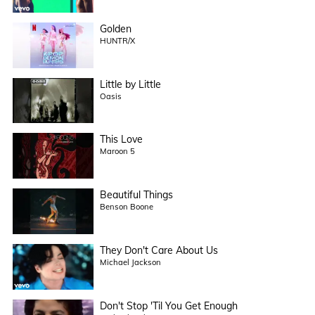
Golden
HUNTR/X
Little by Little
Oasis
This Love
Maroon 5
Beautiful Things
Benson Boone
They Don't Care About Us
Michael Jackson
Don't Stop 'Til You Get Enough