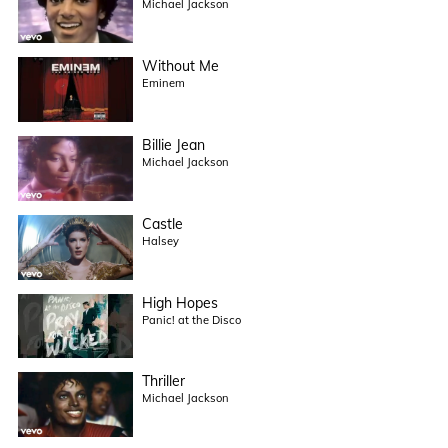
Michael Jackson
Without Me
Eminem
Billie Jean
Michael Jackson
Castle
Halsey
High Hopes
Panic! at the Disco
Thriller
Michael Jackson