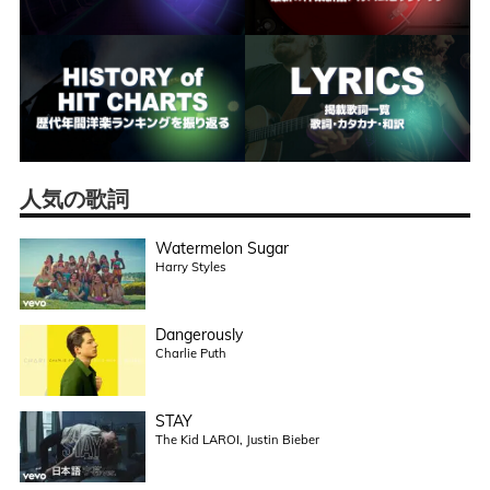
人気の歌詞
Watermelon Sugar
Harry Styles
Dangerously
Charlie Puth
STAY
The Kid LAROI, Justin Bieber