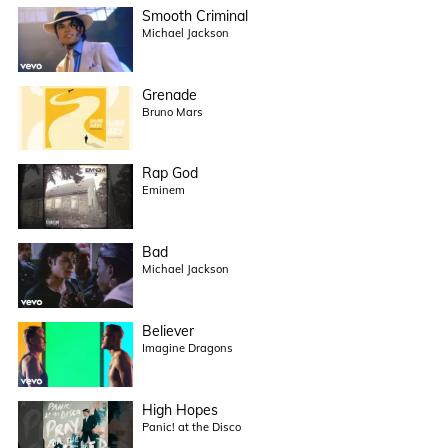
Smooth Criminal
Michael Jackson
Grenade
Bruno Mars
Rap God
Eminem
Bad
Michael Jackson
Believer
Imagine Dragons
High Hopes
Panic! at the Disco