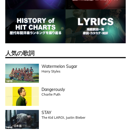
人気の歌詞
Watermelon Sugar
Harry Styles
Dangerously
Charlie Puth
STAY
The Kid LAROI, Justin Bieber