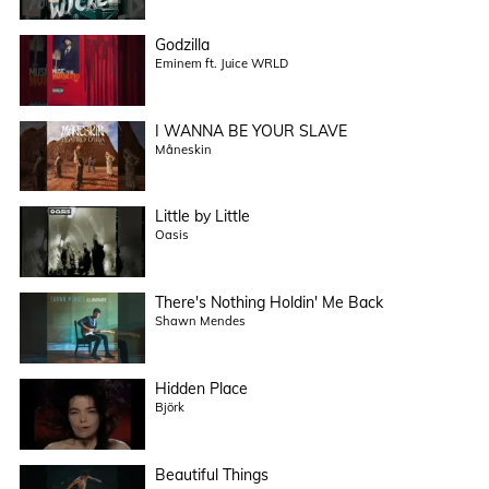
Godzilla
Eminem ft. Juice WRLD
I WANNA BE YOUR SLAVE
Måneskin
Little by Little
Oasis
There's Nothing Holdin' Me Back
Shawn Mendes
Hidden Place
Björk
Beautiful Things