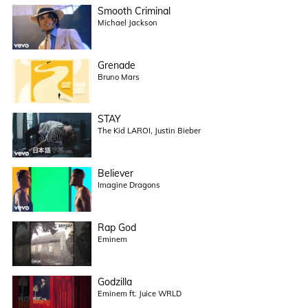
Smooth Criminal
Michael Jackson
Grenade
Bruno Mars
STAY
The Kid LAROI, Justin Bieber
Believer
Imagine Dragons
Rap God
Eminem
Godzilla
Eminem ft. Juice WRLD