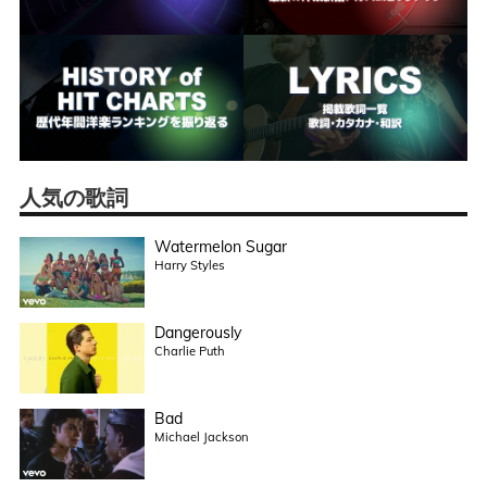
人気の歌詞
Watermelon Sugar
Harry Styles
Dangerously
Charlie Puth
Bad
Michael Jackson