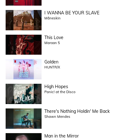
I WANNA BE YOUR SLAVE
Måneskin
This Love
Maroon 5
Golden
HUNTR/X
High Hopes
Panic! at the Disco
There's Nothing Holdin' Me Back
Shawn Mendes
Man in the Mirror