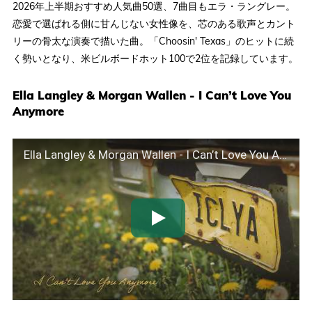
2026年上半期おすすめ人気曲50選、7曲目もエラ・ラングレー。
恋愛で選ばれる側に甘んじない女性像を、芯のある歌声とカント
リーの骨太な演奏で描いた曲。「Choosin' Texas」のヒットに続
く勢いとなり、米ビルボードホット100で2位を記録しています。
Ella Langley & Morgan Wallen - I Can’t Love You
Anymore
Ella Langley & Morgan Wallen - I Can’t Love You Anymore (Official Lyric Video)