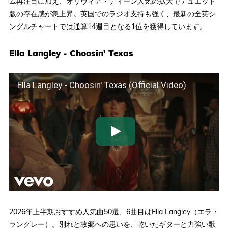
ム再注目に加え、オリヴィア・ディーン人気の拡大でデュエット
版の存在感が急上昇。英国でのラジオ支持も強く、最新の全英シ
ングルチャートでは通算14週目となる1位を獲得しています。
Ella Langley - Choosin' Texas
Ella Langley - Choosin' Texas (Official Video)
2026年上半期おすすめ人気曲50選、6曲目はElla Langley（エラ・
ラングレー）。別れと故郷への思いを、乾いたギターと力強い歌