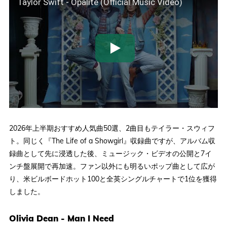
Taylor Swift - Opalite (Official Music Video)
2026年上半期おすすめ人気曲50選、2曲目もテイラー・スウィフ
ト。同じく『The Life of a Showgirl』収録曲ですが、アルバム収
録曲として先に浸透した後、ミュージック・ビデオの公開と7イ
ンチ盤展開で再加速。ファン以外にも明るいポップ曲として広が
り、米ビルボードホット100と全英シングルチャートで1位を獲得
しました。
Olivia Dean - Man I Need