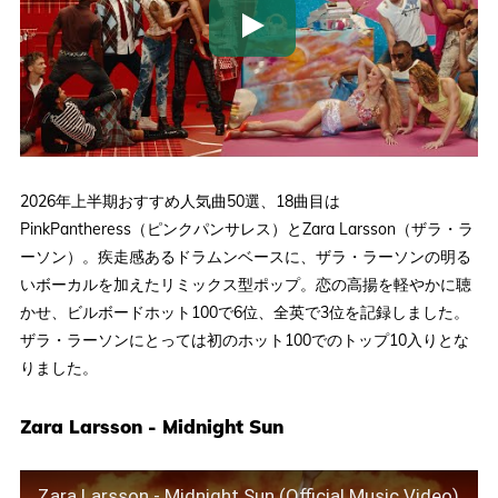
2026年上半期おすすめ人気曲50選、18曲目は
PinkPantheress（ピンクパンサレス）とZara Larsson（ザラ・ラ
ーソン）。疾走感あるドラムンベースに、ザラ・ラーソンの明る
いボーカルを加えたリミックス型ポップ。恋の高揚を軽やかに聴
かせ、ビルボードホット100で6位、全英で3位を記録しました。
ザラ・ラーソンにとっては初のホット100でのトップ10入りとな
りました。
Zara Larsson - Midnight Sun
Zara Larsson - Midnight Sun (Official Music Video)