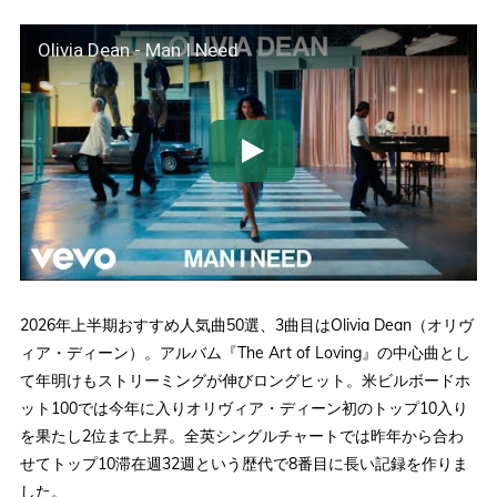
Olivia Dean - Man I Need
2026年上半期おすすめ人気曲50選、3曲目はOlivia Dean（オリヴ
ィア・ディーン）。アルバム『The Art of Loving』の中心曲とし
て年明けもストリーミングが伸びロングヒット。米ビルボードホ
ット100では今年に入りオリヴィア・ディーン初のトップ10入り
を果たし2位まで上昇。全英シングルチャートでは昨年から合わ
せてトップ10滞在週32週という歴代で8番目に長い記録を作りま
した。