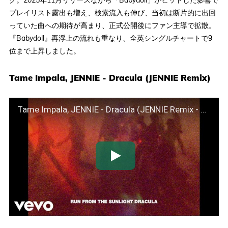
ク。2025年11月リリースながら「Babydoll」がヒットした影響で
プレイリスト露出も増え、検索流入も伸び、当初は断片的に出回
っていた曲への期待が高まり、正式公開後にファン主導で拡散。
『Babydoll』再浮上の流れも重なり、全英シングルチャートで9
位まで上昇しました。
Tame Impala, JENNIE - Dracula (JENNIE Remix)
Tame Impala, JENNIE - Dracula (JENNIE Remix - Official Lyric Video)