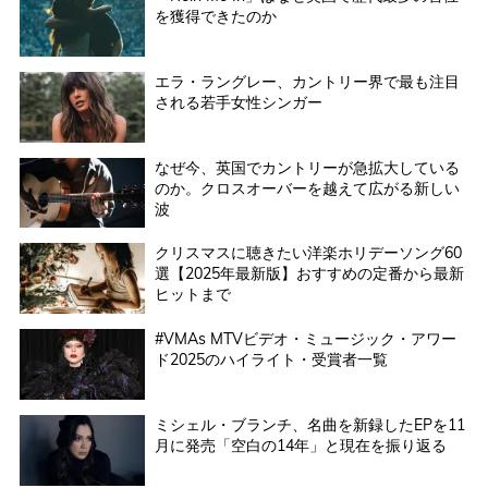
を獲得できたのか
エラ・ラングレー、カントリー界で最も注目
される若手女性シンガー
なぜ今、英国でカントリーが急拡大している
のか。クロスオーバーを越えて広がる新しい
波
クリスマスに聴きたい洋楽ホリデーソング60
選【2025年最新版】おすすめの定番から最新
ヒットまで
#VMAs MTVビデオ・ミュージック・アワー
ド2025のハイライト・受賞者一覧
ミシェル・ブランチ、名曲を新録したEPを11
月に発売「空白の14年」と現在を振り返る