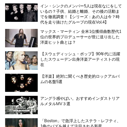
イン・シンクのメンバー5人は現在なにをして
いるの？子供、結婚と離婚、その後の活動ま
でを徹底調査！【シリーズ：あの人は今？時
代を走り抜けたグループの現在Vol.4】
マックス・マーティン 全米1位獲得曲数歴代1
位の世界的プロデューサーが世に送り出した
洋楽ヒット曲とは？
【スウェディッシュ・ポップ】90年代に活躍
したスウェーデン出身洋楽アーティストの現
在
【洋楽】絶対に聞くべき歴史的ロックアルバ
ムの名盤5選
アングラ感やばい。おすすめインダストリア
ルメタルMV３選
「Boston」で急浮上したステラ・レフティ、
1曲のバズを越えて注目される新星