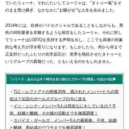
ていたリェーナ。それにたいしてユーリャは、“タトゥー魂”をそ
のまま受け継ぎ、なかなかに“お騒がせ”な人生を歩みました。
2014年には、自身がバイセクシャルであることをしながらも、男
性の同性愛者を非難するような発言をしたユーリャ。それに対し
てリェーナはLGBTQを支持する声明を出し、ここでも両者の対象
的な考え方が浮き彫りになります。もしかしたら、何から何まで
正反対だったふたりの化学反応が、世界を熱狂させたタトゥーと
いうグループの真髄だった、ともいえるのかもしれません。
「シリーズ：あの人は今？時代を走り抜けたグループの現在」のほかの記事
・
TLC − レフトアイの死後20年、残されたメンバーたちの現
在は？伝説のガールズグループの今に迫る
・
イン・シンク− メンバー5人は現在なにをしているの？子
供、結婚と離婚、その後の活動までを徹底調査！
・
スパイス・ガールズ、メンバー5人の最新曲、子供、結婚
と離婚、再結成のウワサまでを徹底調査！