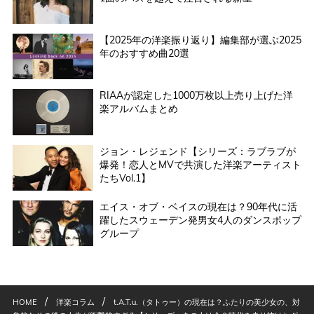
【2025年の洋楽振り返り】編集部が選ぶ2025
年のおすすめ曲20選
RIAAが認定した1000万枚以上売り上げた洋
楽アルバムまとめ
ジョン・レジェンド【シリーズ：ラブラブが
爆発！恋人とMVで共演した洋楽アーティスト
たちVol.1】
エイス・オブ・ベイスの現在は？90年代に活
躍したスウェーデン発男女4人のダンスポップ
グループ
/
/
HOME
洋楽コラム
t.A.T.u.（タトゥー）の現在は？ふたりの美少女の、対