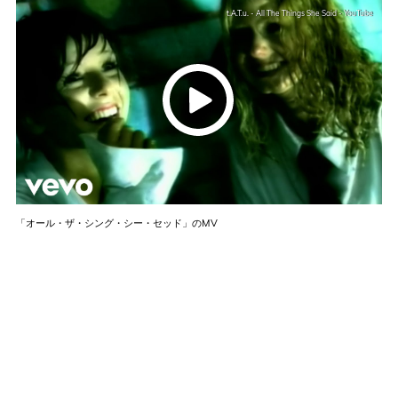
t.A.T.u. - All The Things She Said - YouTube
「オール・ザ・シング・シー・セッド」のMV