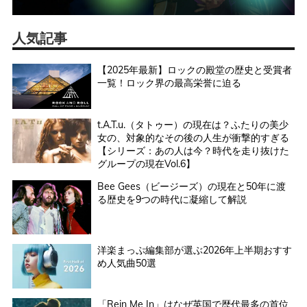
人気記事
【2025年最新】ロックの殿堂の歴史と受賞者
一覧！ロック界の最高栄誉に迫る
t.A.T.u.（タトゥー）の現在は？ふたりの美少
女の、対象的なその後の人生が衝撃的すぎる
【シリーズ：あの人は今？時代を走り抜けた
グループの現在Vol.6】
Bee Gees（ビージーズ）の現在と50年に渡
る歴史を9つの時代に凝縮して解説
洋楽まっぷ編集部が選ぶ2026年上半期おすす
め人気曲50選
「Rein Me In」はなぜ英国で歴代最多の首位