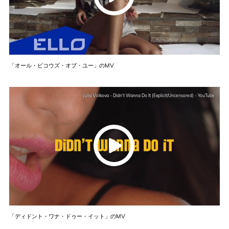
「オール・ビコウズ・オブ・ユー」のMV
Julia Volkova - Didn't Wanna Do It (Explicit/Uncensored) - YouTube
「ディドント・ワナ・ドゥー・イット」のMV