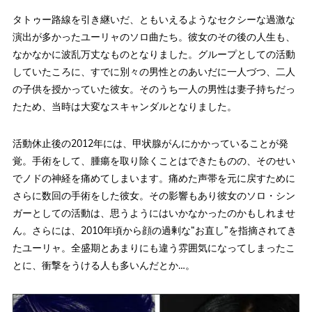
タトゥー路線を引き継いだ、ともいえるようなセクシーな過激な
演出が多かったユーリャのソロ曲たち。彼女のその後の人生も、
なかなかに波乱万丈なものとなりました。グループとしての活動
していたころに、すでに別々の男性とのあいだに一人づつ、二人
の子供を授かっていた彼女。そのうち一人の男性は妻子持ちだっ
たため、当時は大変なスキャンダルとなりました。
活動休止後の2012年には、甲状腺がんにかかっていることが発
覚。手術をして、腫瘍を取り除くことはできたものの、そのせい
でノドの神経を痛めてしまいます。痛めた声帯を元に戻すために
さらに数回の手術をした彼女。その影響もあり彼女のソロ・シン
ガーとしての活動は、思うようにはいかなかったのかもしれませ
ん。さらには、2010年頃から顔の過剰な“お直し”を指摘されてき
たユーリャ。全盛期とあまりにも違う雰囲気になってしまったこ
とに、衝撃をうける人も多いんだとか…。