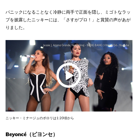
パニックになることなく冷静に両手で正面を隠し、ミゴトなラッ
プを披露したニッキーには、「さすがプロ！」と賞賛の声があが
りました。
Jessie J, Ariana Grande, Nicki Minaj - BANG BANG | VMA 2014 - YouTube
ニッキー・ミナージュのポロリは1:20頃から
Beyoncé（ビヨンセ）