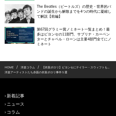
The Beatles（ビートルズ）の歴史・世界的バ
ンドの誕生から解散までを4つの時代に凝縮し
て解説【前編】
第67回グラミー賞ノミネート一覧まとめ！最
多はビヨンセの11部門、サブリナ・カーペン
ターとチャペル・ローンは主要4部門全てにノ
ミネート
/
/
HOME
洋楽コラム
【衣装ポロリ】ビヨンセにテイラー・スウィフトも…
洋楽アーティストたち赤面の衣装ポロリ事件５選
新着記事
ニュース
コラム