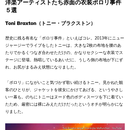
洋楽アーティストたち赤面の衣装ポロリ事件
５選
Toni Braxton（トニー・ブラクストン）
歴史に残る有名な「ポロリ事件」といえばコレ。2013年にニュー
ジャージーでライブをしたトニーは、大きな2枚の布地を腰のあ
たりでかるくつなぎ合わせただけの、かなりセクシーな衣装でス
テージに登場。熱唱しているあいだに、うしろ側の布地が下にず
れ、お尻がまるみえ状態になりました。
「ポロリ」にながいこと気づかず歌い続けるトニー。見かねた観
客のひとりが、ジャケットを彼女にかけてあげる、というやさし
い一幕も。のちにトニーはヌード色のボディスーツを下に着てい
たため、厳密には裸にみえただけだったというオチが明らかにな
りました。
Toni Braxton Major Wardrobe Malfunction - YouTube