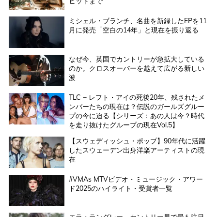
ヒットまで
ミシェル・ブランチ、名曲を新録したEPを11
月に発売「空白の14年」と現在を振り返る
なぜ今、英国でカントリーが急拡大している
のか。クロスオーバーを越えて広がる新しい
波
TLC − レフト・アイの死後20年、残されたメ
ンバーたちの現在は？伝説のガールズグルー
プの今に迫る【シリーズ：あの人は今？時代
を走り抜けたグループの現在Vol.5】
【スウェディッシュ・ポップ】90年代に活躍
したスウェーデン出身洋楽アーティストの現
在
#VMAs MTVビデオ・ミュージック・アワー
ド2025のハイライト・受賞者一覧