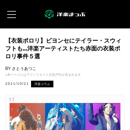
【衣装ポロリ】ビヨンセにテイラー・スウィ
フトも…洋楽アーティストたち赤面の衣装ポ
ロリ事件５選
BY
さとうあつこ
※本ページにはアフィリエイト広告(PR)が含まれます
2021/10/21
洋楽コラム