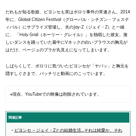
だれもが知る歌姫、ビヨンセも実はポロリ事件の常連さん。2014
年に、Global Citizen Festival（グローバル・シチズン・フェステ
ィバル）にサプライズ登場し、夫のJay-Z（ジェイ・Z）と一緒
に、 「Holy Grail（ホーリー・グレイル）」を熱唱した彼女。激
しいダンスを踊っていた最中にVネックの白いブラウスの胸元が
はだけ、ベージュのブラが丸見えになってしまいます。
しばらくして、ポロリに気づいたビヨンセが「ヤバッ」と胸元を
隠すしぐさまで、バッチリと動画にのこっています。
※現在、YouTubeでの映像は削除されています。
関連記事
・
ビヨンセ − ジェイ・Zとの結婚生活…それは純愛か、それ