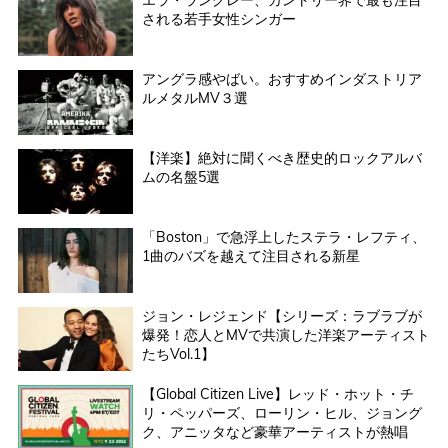
エラ・ラングレー、カントリー界で最も注目
される若手女性シンガー
アングラ感やばい。おすすめインダストリア
ルメタルMV３選
【洋楽】絶対に聞くべき歴史的ロックアルバ
ムの名盤5選
「Boston」で急浮上したステラ・レフティ、
1曲のバズを越えて注目される新星
ジョン・レジェンド【シリーズ：ラブラブが
爆発！恋人とMVで共演した洋楽アーティスト
たちVol.1】
【Global Citizen Live】レッド・ホット・チ
リ・ペッパーズ、ローリン・ヒル、ジョング
ク、アニッタなど豪華アーティストが熱唱