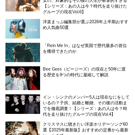
女の、対象的なその後の人生が衝撃的すぎる
【シリーズ：あの人は今？時代を走り抜けた
グループの現在Vol.6】
洋楽まっぷ編集部が選ぶ2026年上半期おすす
め人気曲50選
「Rein Me In」はなぜ英国で歴代最多の首位
を獲得できたのか
Bee Gees（ビージーズ）の現在と50年に渡
る歴史を9つの時代に凝縮して解説
イン・シンクのメンバー5人は現在なにをして
いるの？子供、結婚と離婚、その後の活動ま
でを徹底調査！【シリーズ：あの人は今？時
代を走り抜けたグループの現在Vol.4】
クリスマスに聴きたい洋楽ホリデーソング60
選【2025年最新版】おすすめの定番から最新