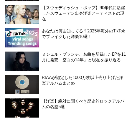
【スウェディッシュ・ポップ】90年代に活躍
したスウェーデン出身洋楽アーティストの現
在
あなたは何曲知ってる？2025年海外のTikTok
でブレイクした洋楽10選！
ミシェル・ブランチ、名曲を新録したEPを11
月に発売「空白の14年」と現在を振り返る
RIAAが認定した1000万枚以上売り上げた洋
楽アルバムまとめ
【洋楽】絶対に聞くべき歴史的ロックアルバ
ムの名盤5選