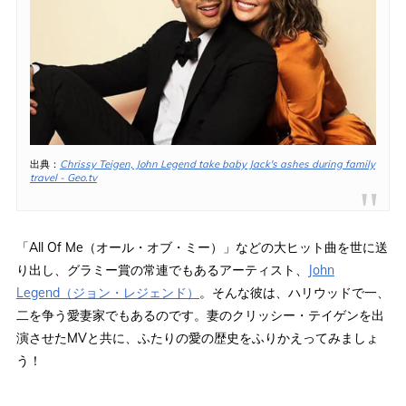
出典：
Chrissy Teigen, John Legend take baby Jack's ashes during family
travel - Geo.tv
「All Of Me（オール・オブ・ミー）」などの大ヒット曲を世に送
り出し、グラミー賞の常連でもあるアーティスト、
John
Legend（ジョン・レジェンド）
。そんな彼は、ハリウッドで一、
二を争う愛妻家でもあるのです。妻のクリッシー・テイゲンを出
演させたMVと共に、ふたりの愛の歴史をふりかえってみましょ
う！