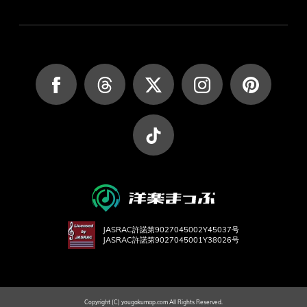
JASRAC許諾第9027045002Y45037号
JASRAC許諾第9027045001Y38026号
Copyright (C) yougakumap.com All Rights Reserved.