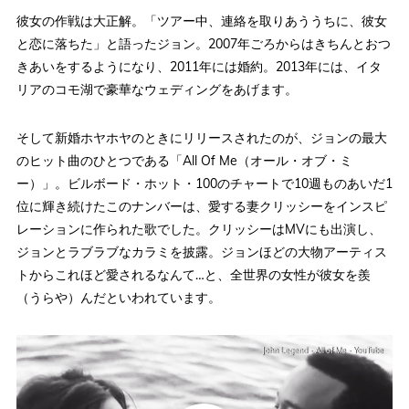
彼女の作戦は大正解。「ツアー中、連絡を取りあううちに、彼女
と恋に落ちた」と語ったジョン。2007年ごろからはきちんとおつ
きあいをするようになり、2011年には婚約。2013年には、イタ
リアのコモ湖で豪華なウェディングをあげます。
そして新婚ホヤホヤのときにリリースされたのが、ジョンの最大
のヒット曲のひとつである「All Of Me（オール・オブ・ミ
ー）」。ビルボード・ホット・100のチャートで10週ものあいだ1
位に輝き続けたこのナンバーは、愛する妻クリッシーをインスピ
レーションに作られた歌でした。クリッシーはMVにも出演し、
ジョンとラブラブなカラミを披露。ジョンほどの大物アーティス
トからこれほど愛されるなんて…と、全世界の女性が彼女を羨
（うらや）んだといわれています。
John Legend - All of Me - YouTube