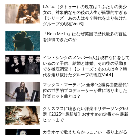
t.A.T.u.（タトゥー）の現在は？ふたりの美少
女の、対象的なその後の人生が衝撃的すぎる
【シリーズ：あの人は今？時代を走り抜けた
グループの現在Vol.6】
「Rein Me In」はなぜ英国で歴代最多の首位
を獲得できたのか
イン・シンクのメンバー5人は現在なにをして
いるの？子供、結婚と離婚、その後の活動ま
でを徹底調査！【シリーズ：あの人は今？時
代を走り抜けたグループの現在Vol.4】
マックス・マーティン 全米1位獲得曲数歴代1
位の世界的プロデューサーが世に送り出した
洋楽ヒット曲とは？
クリスマスに聴きたい洋楽ホリデーソング60
選【2025年最新版】おすすめの定番から最新
ヒットまで
カラオケで歌えたらかっこいい・盛り上がる