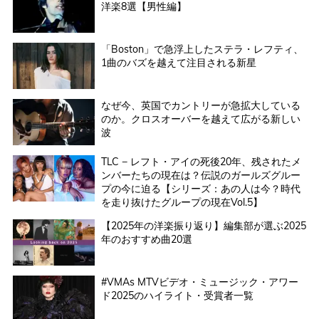
洋楽8選【男性編】
「Boston」で急浮上したステラ・レフティ、
1曲のバズを越えて注目される新星
なぜ今、英国でカントリーが急拡大している
のか。クロスオーバーを越えて広がる新しい
波
TLC − レフト・アイの死後20年、残されたメ
ンバーたちの現在は？伝説のガールズグルー
プの今に迫る【シリーズ：あの人は今？時代
を走り抜けたグループの現在Vol.5】
【2025年の洋楽振り返り】編集部が選ぶ2025
年のおすすめ曲20選
#VMAs MTVビデオ・ミュージック・アワー
ド2025のハイライト・受賞者一覧